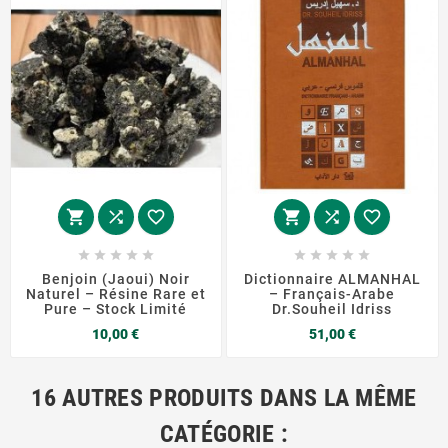
















Benjoin (Jaoui) Noir
Dictionnaire ALMANHAL
Naturel – Résine Rare et
– Français-Arabe
Pure – Stock Limité
Dr.Souheil Idriss
Prix
Prix
10,00 €
51,00 €
16 AUTRES PRODUITS DANS LA MÊME
CATÉGORIE :