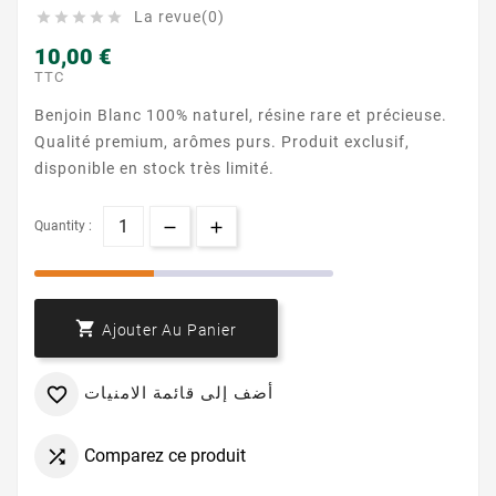
La revue(0)





10,00 €
TTC
Benjoin Blanc 100% naturel, résine rare et précieuse.
Qualité premium, arômes purs. Produit exclusif,
disponible en stock très limité.
Quantity :

Ajouter Au Panier
أضف إلى قائمة الامنيات

Comparez ce produit
