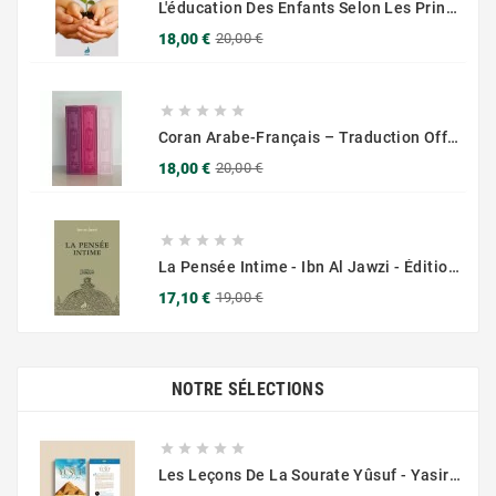
L'éducation Des Enfants Selon Les Principes Du Prophète Sws
Prix
Prix
18,00 €
20,00 €
de
base





Coran Arabe-Français – Traduction Officielle (14x20 Cm ) – Couverture Daim Luxees Dorées
Prix
Prix
18,00 €
20,00 €
de
base





La Pensée Intime - Ibn Al Jawzi - Éditions Chama (Al Azhar)
Prix
Prix
17,10 €
19,00 €
de
base
NOTRE SÉLECTIONS





Les Leçons De La Sourate Yûsuf - Yasir Qadhi - Muslim City