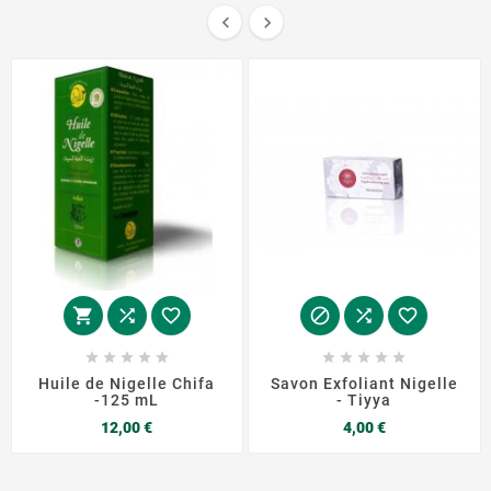


















Huile de Nigelle Chifa
Savon Exfoliant Nigelle
-125 mL
- Tiyya
Prix
Prix
12,00 €
4,00 €