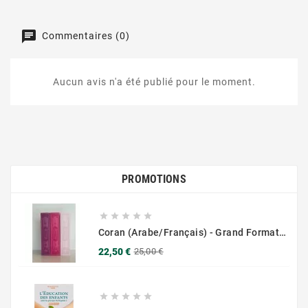
Commentaires (0)
Aucun avis n'a été publié pour le moment.
PROMOTIONS





Coran (Arabe/Français) - Grand Format 17x25 - Couverture Daim - Pages Dorées
Prix
Prix
22,50 €
25,00 €
de
base




