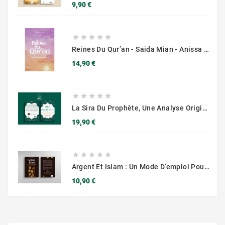
Prix
9,90 €





Reines Du Qur’an - Saida Mian - Anissa Édition
Prix
14,90 €





La Sira Du Prophète, Une Analyse Originale Et Contemporaine - Muslim City
Prix
19,90 €





Argent Et Islam : Un Mode D’emploi Pour Une Subsistance Bénie – Muslim City
Prix
10,90 €