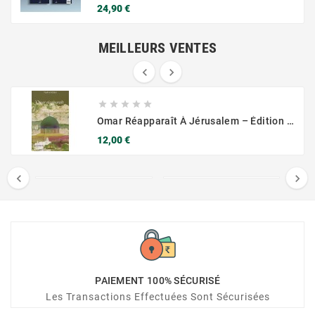
Prix
24,90 €
MEILLEURS VENTES







Omar Réapparaît À Jérusalem – Édition Arrissala – DISPO À NOUVEAU – VITE !
Prix
12,00 €


PAIEMENT 100% SÉCURISÉ
Les Transactions Effectuées Sont Sécurisées