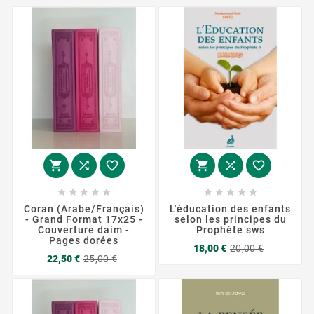
















Coran (Arabe/Français)
L'éducation des enfants
- Grand Format 17x25 -
selon les principes du
Couverture daim -
Prophète sws
Pages dorées
Prix
Prix
18,00 €
20,00 €
Prix
Prix
de
22,50 €
25,00 €
de
base
base