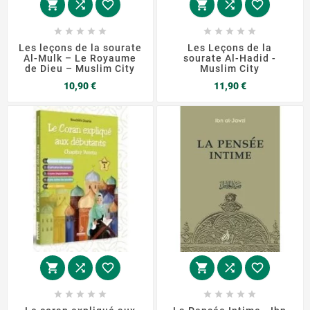
















Les leçons de la sourate
Les Leçons de la
Al-Mulk – Le Royaume
sourate Al-Hadid -
de Dieu – Muslim City
Muslim City
Prix
Prix
10,90 €
11,90 €















