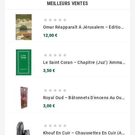
MEILLEURS VENTES





Omar Réapparaît À Jérusalem – Édition Arrissala – DISPO À NOUVEAU – VITE !
Prix
12,00 €





Le Saint Coran – Chapitre (juz’) ‘Amma Collectif
Prix
3,50 €





Royal Oud – Bâtonnets D’encens Au Oud (Parimal) – 180 G
Prix
3,00 €





Khouf En Cuir – Chaussettes En Cuir (ablution)