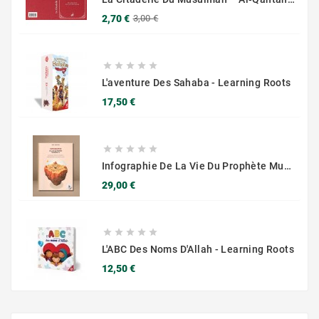
Prix
Prix
2,70 €
3,00 €
de
base





L'aventure Des Sahaba - Learning Roots
Prix
17,50 €





Infographie De La Vie Du Prophète Muhammad ﷺ – Biographie Illustrée
Prix
29,00 €





L'ABC Des Noms D'Allah - Learning Roots
Prix
12,50 €