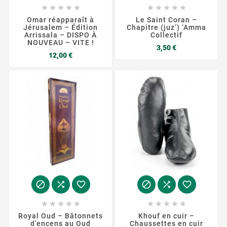










Omar réapparaît à
Le Saint Coran –
Jérusalem – Édition
Chapitre (juz’) ‘Amma
Arrissala – DISPO À
Collectif
NOUVEAU – VITE !
Prix
3,50 €
Prix
12,00 €
















Royal Oud – Bâtonnets
Khouf en cuir –
d’encens au Oud
Chaussettes en cuir