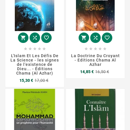
















L'Islam Et Les Défis De
La Doctrine Du Croyant
La Science - les signes
- Editions Chama Al
de l'existence de
Azhar
Dieu... - Éditions
Prix
Prix
14,85 €
16,50 €
Chama (Al Azhar)
de
Prix
Prix
base
15,30 €
17,00 €
de
base