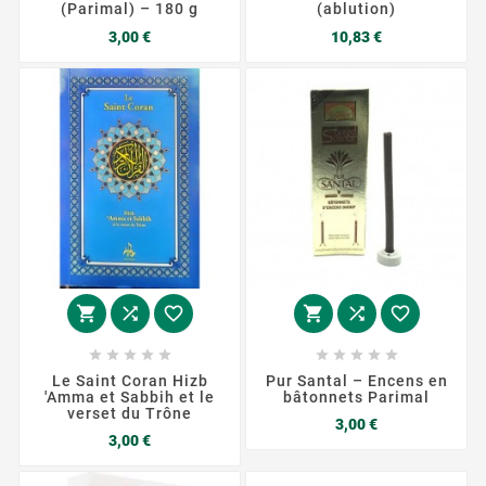
(Parimal) – 180 g
(ablution)
Prix
Prix
3,00 €
10,83 €
















Le Saint Coran Hizb
Pur Santal – Encens en
'Amma et Sabbih et le
bâtonnets Parimal
verset du Trône
Prix
3,00 €
Prix
3,00 €