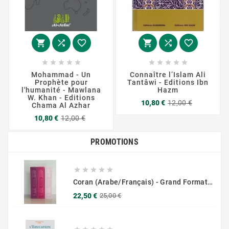
















Mohammad - Un
Connaître l’Islam Ali
Prophète pour
Tantâwi - Editions Ibn
l'humanité - Mawlana
Hazm
W. Khan - Editions
Prix
Prix
10,80 €
12,00 €
Chama Al Azhar
de
Prix
Prix
base
10,80 €
12,00 €
de
base
PROMOTIONS





Coran (Arabe/Français) - Grand Format 17x25 - Couverture Daim - Pages Dorées
Prix
Prix
22,50 €
25,00 €
de
base