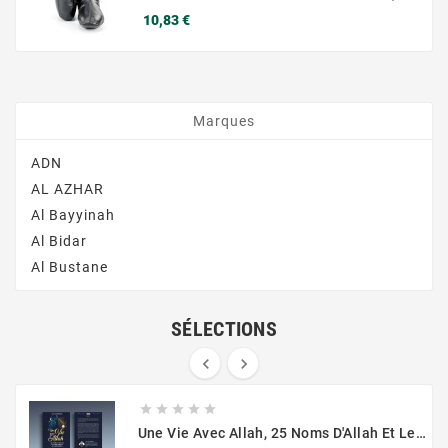
Prix
10,83 €
Marques
ADN
AL AZHAR
Al Bayyinah
Al Bidar
Al Bustane
SÉLECTIONS







Une Vie Avec Allah, 25 Noms D'Allah Et Leur Impact Au Quotidien - Muslim City