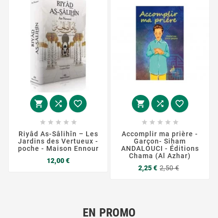
















Riyâd As-Sâlihîn – Les
Accomplir ma prière -
Jardins des Vertueux -
Garçon- Siham
poche - Maison Ennour
ANDALOUCI - Éditions
Chama (Al Azhar)
Prix
12,00 €
Prix
Prix
2,25 €
2,50 €
de
base
EN PROMO