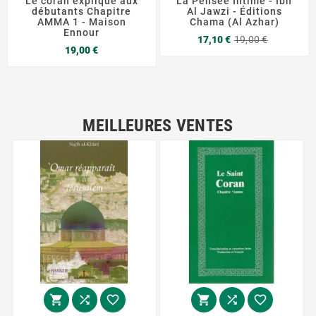
Le coran expliqué aux
La Pensée Intime - Ibn
débutants Chapitre
Al Jawzi - Éditions
AMMA 1 - Maison
Chama (Al Azhar)
Ennour
Prix
Prix
17,10 €
19,00 €
Prix
de
19,00 €
base
MEILLEURES VENTES





