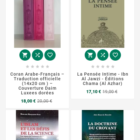
















Coran Arabe-Français –
La Pensée Intime - Ibn
Traduction officielle
Al Jawzi - Éditions
(14x20 cm ) –
Chama (Al Azhar)
Couverture Daim
Prix
Prix
17,10 €
19,00 €
Luxees dorées
de
Prix
Prix
base
18,00 €
20,00 €
de
base