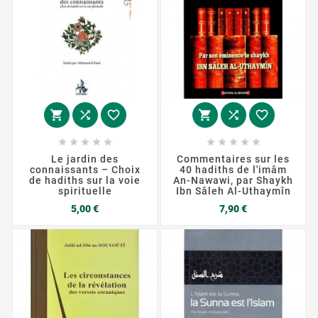
















Le jardin des
Commentaires sur les
connaissants – Choix
40 hadiths de l'imâm
de hadiths sur la voie
An-Nawawi, par Shaykh
spirituelle
Ibn Sâleh Al-Uthaymîn
Prix
Prix
5,00 €
7,90 €