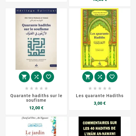
base
















Quarante hadiths sur le
Les quarante Hadiths
soufisme
Prix
3,00 €
Prix
12,00 €