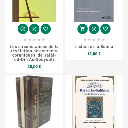
















Les circonstances de la
L'Islam et la Sunna
révélation des versets
Prix
12,00 €
coraniques, de Jalâl-
ud-Dîn As-Souyoûtî
Prix
20,00 €