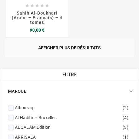





Sahih Al-Boukhari
(Arabe – Français) – 4
tomes
Prix
90,00 €
AFFICHER PLUS DE RÉSULTATS
FILTRE

MARQUE
Albouraq
(2)
Al Hadith – Bruxelles
(4)
ALQALAM Edition
(3)
ARRISALA
(1)