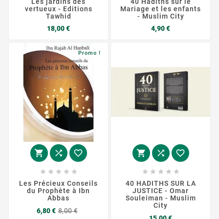
Les jardins des
40 Hadiths sur le
vertueux - Editions
Mariage et les enfants
Tawhid
- Muslim City
Prix
Prix
18,00 €
4,90 €
Promo !
















Les Précieux Conseils
40 HADITHS SUR LA
du Prophète à Ibn
JUSTICE - Omar
Abbas
Souleiman - Muslim
City
Prix
Prix
6,80 €
8,00 €
Prix
de
15,00 €