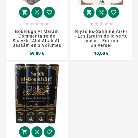
















Boulough Al Marâm
Riyad Es-Salihine Ar/Fr
Commentaire de
- Les jardins de la vertu
Shaykh ' Abd Allah Al-
poche - Edition
Bassâm en 3 Volumes
Universel
Prix
Prix
69,00 €
10,00 €


