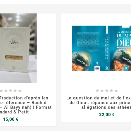

















Traduction d’après les
La question du mal et de l'e
e référence – Rachid
de Dieu : réponse aux princ
– Al Bayyinah) | Format
allégations des athée
ndard & Petit
Prix
22,00 €
Prix
15,00 €