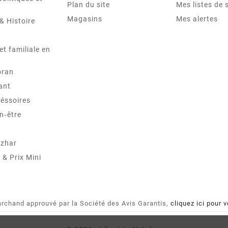
Plan du site
Mes listes de 
Magasins
Mes alertes
& Histoire
et familiale en
oran
ant
éssoires
n‑être
Azhar
& Prix Mini
rchand approuvé par la Société des Avis Garantis,
cliquez ici pour v