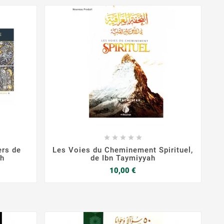









ers de
Les Voies du Cheminement Spirituel,
ah
de Ibn Taymiyyah
Prix
10,00 €