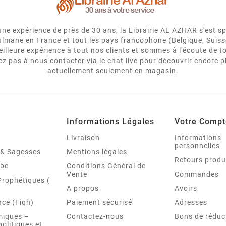
e expérience de près de 30 ans, la Librairie AL AZHAR s'est spé
usulmane en France et tout les pays francophone (Belgique, Suiss
eilleure expérience à tout nos clients et sommes à l'écoute de
 pas à nous contacter via le chat live pour découvrir encore p
actuellement seulement en magasin.
Informations Légales
Votre Compt
Livraison
Informations
personnelles
é & Sagesses
Mentions légales
Retours produ
abe
Conditions Général de
Vente
Commandes
Prophétiques (
A propos
Avoirs
ce (Fiqh)
Paiement sécurisé
Adresses
miques –
Contactez-nous
Bons de réduc
politiques et