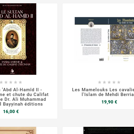

















 'Abd Al-Hamîd II -
Les Mamelouks Les cavali
e et chute du Califat
l'Islam de Mehdi Berri
de Dr. Ali Muhammad
Prix
19,90 €
Al Bayyinah éditions
Prix
16,00 €