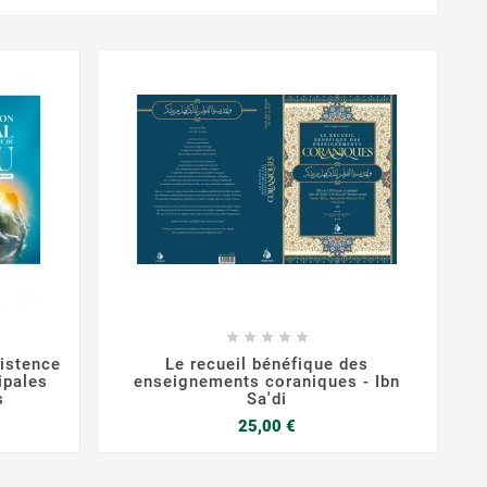









xistence
Le recueil bénéfique des
ipales
enseignements coraniques - Ibn
s
Sa'di
Prix
25,00 €