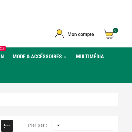
0
Mon compte
026
AN
MODE & ACCÉSSOIRES
MULTIMÉDIA

Trier par :