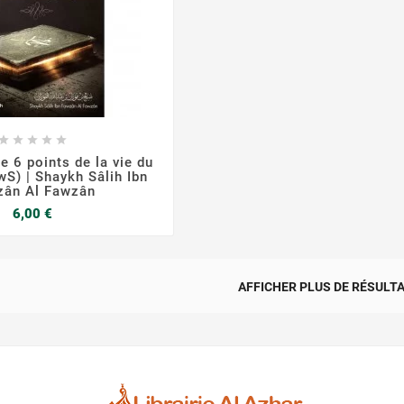








e 6 points de la vie du
wS) | Shaykh Sâlih Ibn
zân Al Fawzân
Prix
6,00 €
AFFICHER PLUS DE RÉSULT