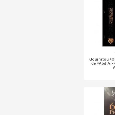

Qourratou ᶜO
de ᶜAbd Ar-