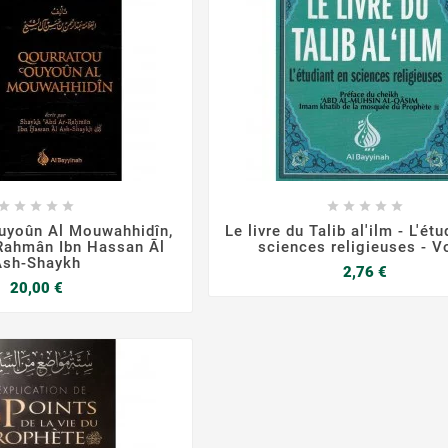

















uyoûn Al Mouwahhidîn,
Le livre du Talib al'ilm - L'ét
Rahmân Ibn Hassan Āl
sciences religieuses - V
Ash-Shaykh
Prix
2,76 €
Prix
20,00 €