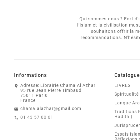
Qui sommes-nous ? Fort d'un
l’islam et la civilisation m
souhaitons offrir la m
recommandations. N'hésitez
Informations
Catalogue
Adresse:
Librairie Chama Al Azhar
LIVRES
95 rue Jean Pierre Timbaud
Spiritualit
75011 Paris
France
Langue Ar
chama.alazhar@gmail.com
Traditions 
Hadith )
01 43 57 00 61
Jurispruden
Essais isla
Réflexions 