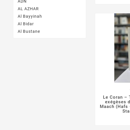
ADN
AL AZHAR
Al Bayyinah
Al Bidar
Al Bustane

Le Coran – 
exégèses d
Maach (Hafs 
Sta