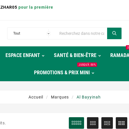
AZHAR05
pour la première
2
ESPACE ENFANT
SANTÉ & BIEN‑ÊTRE
RAMAD
JUSQU'À -50%
PROMOTIONS & PRIX MINI
Accueil
Marques
Al Bayyinah
its.