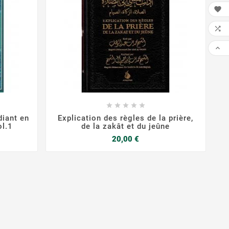



FAI









udiant en
Explication des règles de la prière,
ol.1
de la zakât et du jeûne
Prix
20,00 €