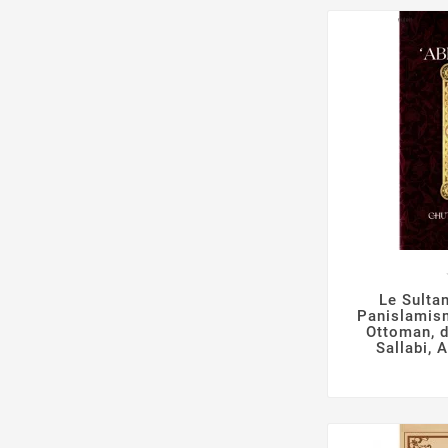

Le Sultan
Panislamism
Ottoman, 
Sallabi, 