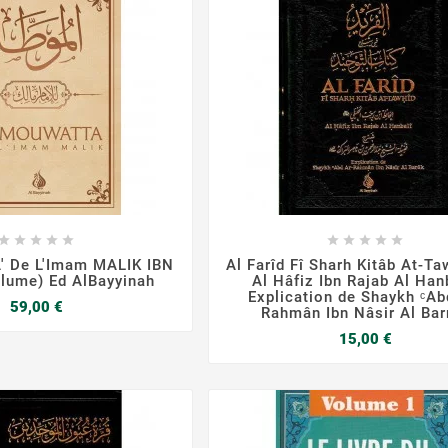

















 De L'Imam MALIK IBN
Al Farîd Fî Sharh Kitâb At-Ta
lume) Ed AlBayyinah
Al Hâfiz Ibn Rajab Al Han
Explication de Shaykh ᶜAb
Prix
59,00 €
Rahmân Ibn Nâsir Al Bar
Prix
15,00 €