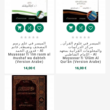
















الميسر في علوم القرآن ,
الميسر في علم رسم
مركز الدراسات
المصحف وضبطه, غانم
والمعلومات القرآنية بمعهد
قدوري الحمد - Al
Muyassar fi 'ilm rasm al
الإمام الشاطبي - Al
mushaf wa dabteh
Muyassar fi 'Ulûm Al
(Version Arabe)
Qur'ân (Version Arabe)
Prix
Prix
14,00 €
16,00 €