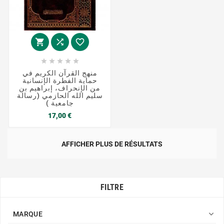








منهج القرآن الكريم في
حماية الفطرة الإنسانية
من الإنحراف، إبراهيم بن
سليم الله الحازمي (رسالة
جامعية )
Prix
17,00 €
AFFICHER PLUS DE RÉSULTATS
FILTRE

MARQUE