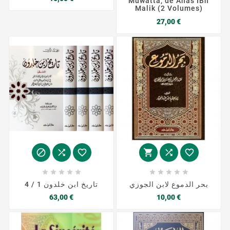
Muwatta, de Anas IBn
Malik (2 Volumes)
Prix
27,00 €
















بحر الدموع لابن الجوزي
تاريخ ابن خلدون 1 / 4
Prix
Prix
63,00 €
10,00 €