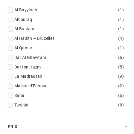
Al Bayyinah
(1)
Albouraq
(1)
Al Bustane
(1)
Al Hadith – Bruxelles
(4)
Al Qamar
(1)
Dar Al Ghawtani
(6)
Dar Ibn Hazm
(5)
La Madrassah
(9)
Maison d'Ennour
(2)
Sana
(6)
Tawhid
(8)

PRIX