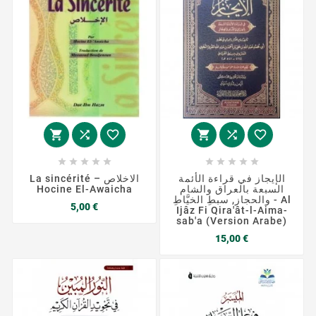
















الإيجاز في قراءة الأئمة
La sincérité – الاخلاص
Hocine El-Awaicha
السبعة بالعراق والشام
والحجاز, سبطِ الخيَّاطِ - Al
Prix
5,00 €
Ijâz Fi Qira'ât-l-Aima-
sab'a (Version Arabe)
Prix
15,00 €