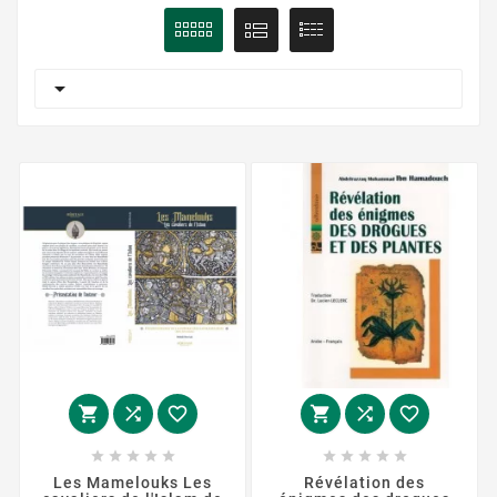

















Les Mamelouks Les
Révélation des