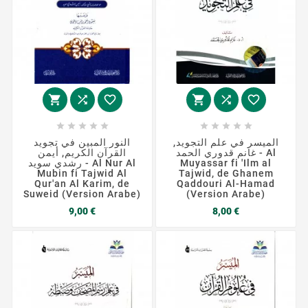
















الميسر في علم التجويد,
النور المبين في تجويد
غانم قدوري الحمد - Al
القرآن الكريم, أيمن
رشدي سويد - Al Nur Al
Muyassar fi 'Ilm al
Mubin fi Tajwid Al
Tajwid, de Ghanem
Qur'an Al Karim, de
Qaddouri Al-Hamad
Suweid (Version Arabe)
(Version Arabe)
Prix
Prix
9,00 €
8,00 €