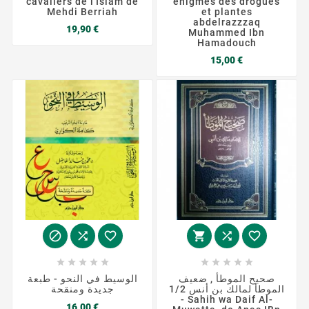
cavaliers de l'Islam de
énigmes des drogues
Mehdi Berriah
et plantes
abdelrazzzaq
Prix
19,90 €
Muhammed Ibn
Hamadouch
Prix
15,00 €
















صحيح الموطأ , ضعيف
الوسيط في النحو - طبعة
الموطأ لمالك بن أنس 1/2
جديدة ومنقحة
- Sahih wa Daif Al-
Prix
16,00 €