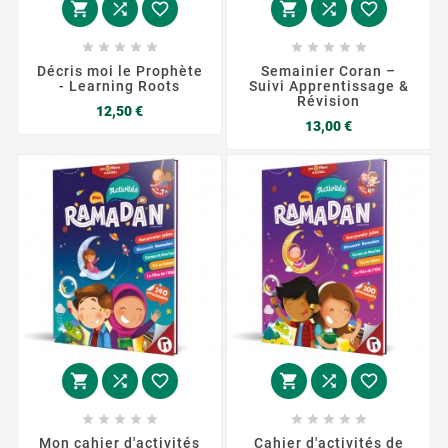
















Décris moi le Prophète
Semainier Coran –
- Learning Roots
Suivi Apprentissage &
Révision
Prix
12,50 €
Prix
13,00 €
















Mon cahier d'activités
Cahier d'activités de