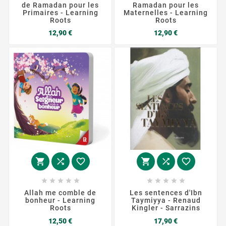
de Ramadan pour les
Ramadan pour les
Primaires - Learning
Maternelles - Learning
Roots
Roots
Prix
Prix
12,90 €
12,90 €
















Allah me comble de
Les sentences d'Ibn
bonheur - Learning
Taymiyya - Renaud
Roots
Kingler - Sarrazins
Prix
Prix
12,50 €
17,90 €