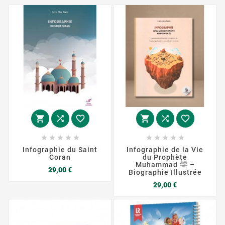
















Infographie du Saint
Infographie de la Vie
Coran
du Prophète
Muhammad ﷺ –
Prix
29,00 €
Biographie Illustrée
Prix
29,00 €