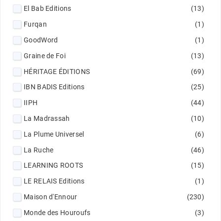
El Bab Editions
(13)
Furqan
(1)
GoodWord
(1)
Graine de Foi
(13)
HÉRITAGE ÉDITIONS
(69)
IBN BADIS Editions
(25)
IIPH
(44)
La Madrassah
(10)
La Plume Universel
(6)
La Ruche
(46)
LEARNING ROOTS
(15)
LE RELAIS Editions
(1)
Maison d'Ennour
(230)
Monde des Houroufs
(3)