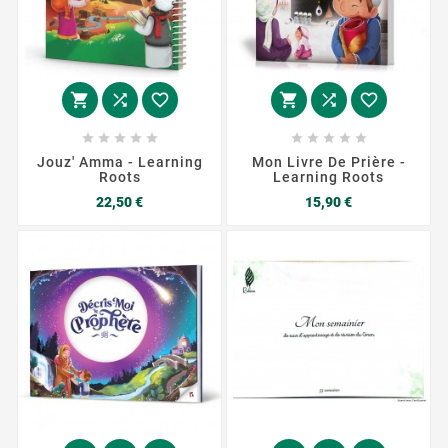
















Jouz' Amma - Learning
Mon Livre De Prière -
Roots
Learning Roots
Prix
Prix
22,50 €
15,90 €