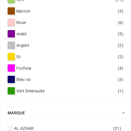
Marron
(3)
Rose
(6)
violet
(5)
Argent
(2)
Or
(2)
Fuchsia
(4)
Bleu roi
(3)
Vert Emeraude
(1)

MARQUE
AL AZHAR
(21)