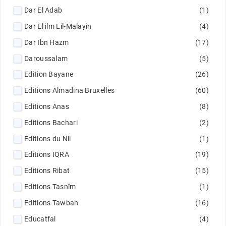
Dar El Adab
(1)
Dar El ilm Lil-Malayin
(4)
Dar Ibn Hazm
(17)
Daroussalam
(5)
Edition Bayane
(26)
Editions Almadina Bruxelles
(60)
Editions Anas
(8)
Editions Bachari
(2)
Editions du Nil
(1)
Editions IQRA
(19)
Editions Ribat
(15)
Editions Tasnîm
(1)
Editions Tawbah
(16)
Educatfal
(4)