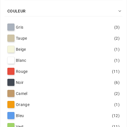

COULEUR
Gris
(3)
Taupe
(2)
Beige
(1)
Blanc
(1)
Rouge
(11)
Noir
(6)
Camel
(2)
Orange
(1)
Bleu
(12)
Vert
(11)