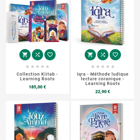
















Collection Kiitab -
Iqra - Méthode ludique
Learning Roots
lecture coranique -
Learning Roots
Prix
185,00 €
Prix
22,90 €