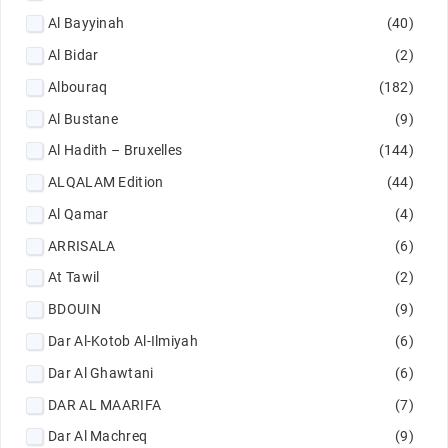
Al Bayyinah
(40)
Al Bidar
(2)
Albouraq
(182)
Al Bustane
(9)
Al Hadith – Bruxelles
(144)
ALQALAM Edition
(44)
Al Qamar
(4)
ARRISALA
(6)
At Tawil
(2)
BDOUIN
(9)
Dar Al-Kotob Al-Ilmiyah
(6)
Dar Al Ghawtani
(6)
DAR AL MAARIFA
(7)
Dar Al Machreq
(9)