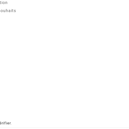
tion
souhaits
érifier
.