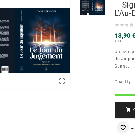
– Sig
L’Au-




13,90 
TTC
Un livre 
du Juge
Sunna.

Quantity :

ت
