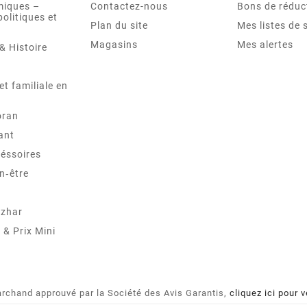
miques –
Contactez-nous
Bons de réduc
politiques et
Plan du site
Mes listes de 
Magasins
Mes alertes
& Histoire
et familiale en
oran
ant
éssoires
n‑être
Azhar
& Prix Mini
rchand approuvé par la Société des Avis Garantis,
cliquez ici pour v