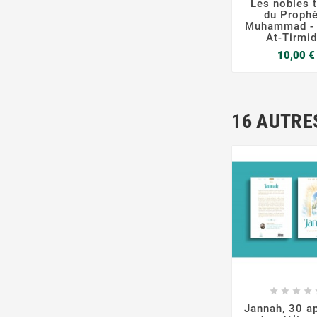
Les nobles t
du Prophè
Muhammad -
At-Tirmid
10,00 €
16 AUTRE







Jannah, 30 a