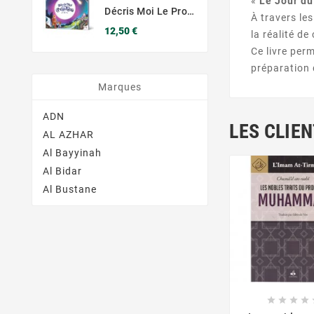
«
Le Jour d
Décris Moi Le Prophète - Learning Roots
À travers l
Prix
12,50 €
la réalité d
Ce livre per
préparation
Marques
ADN
LES CLIE
AL AZHAR
Al Bayyinah
Al Bidar
Al Bustane






