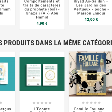
raits
Comportements et
Riyâd As-Sâlihîn –
te
traits de caractères
Les Jardins des
 Imam
du prophète (bsl) -
Vertueux - poche -
hî
Ghazali (Al-) Abu
Maison Ennour
Hamid
Prix
Prix
12,00 €
Prix
4,90 €
S PRODUITS DANS LA MÊME CATÉGORI




















perçus
L'Ecoute
Famille Foulane –