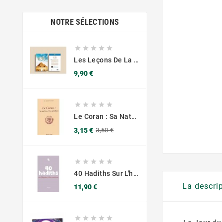
NOTRE SÉLECTIONS





Les Leçons De La Sourate Yûsuf - Yasir Qadhi - Muslim City
Prix
9,90 €





Le Coran : Sa Nature Et Ses Attributs - Éditions Chama (Al Azhar)
Prix
Prix
3,15 €
3,50 €
de
base





40 Hadiths Sur L'hygiène & Les Menstrues - Anissa
La descri
Prix
11,90 €




