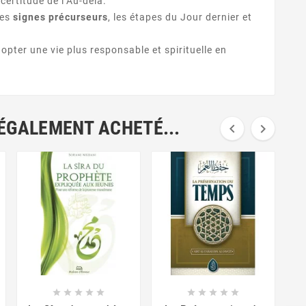
certitude de l’Au-delà.
 les
signes précurseurs
, les étapes du Jour dernier et
opter une vie plus responsable et spirituelle en
 ÉGALEMENT ACHETÉ...



















