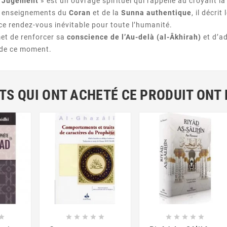
u Jugement
» est un ouvrage spirituel qui rappelle au croyant la 
es enseignements du
Coran
et de la
Sunna authentique
, il décrit
e ce rendez-vous inévitable pour toute l’humanité.
met de renforcer sa
conscience de l’Au-delà (al-Âkhirah)
et d’ad
 de ce moment.
NTS QUI ONT ACHETÉ CE PRODUIT ONT



















