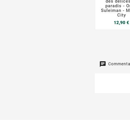
des délice
paradis - 
Suleiman - M
City
12,90 €
Commentai