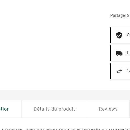
Partager Su
O
L
1
ption
Détails du produit
Reviews