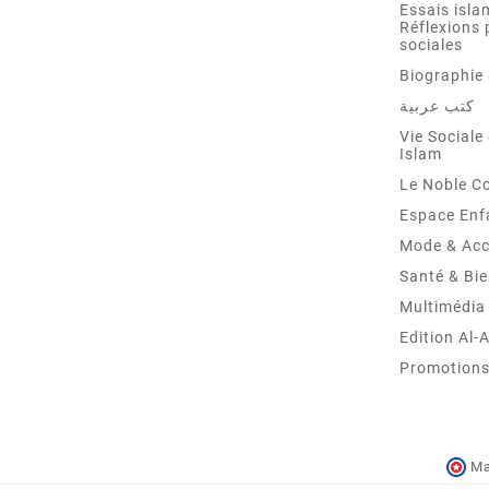
Essais isla
Réflexions 
sociales
Biographie 
كتب عربية
Vie Sociale 
Islam
Le Noble C
Espace Enf
Mode & Acc
Santé & Bie
Multimédia
Edition Al-
Promotions 
Ma