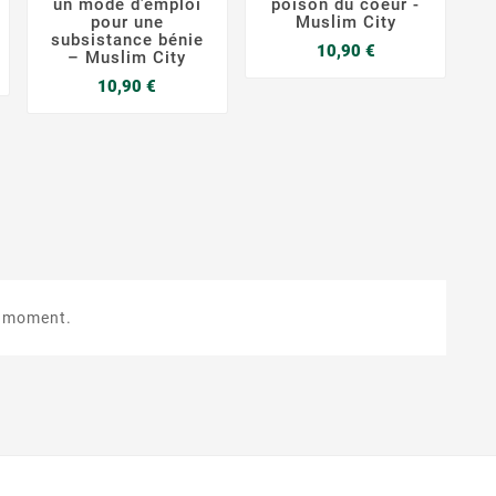
un mode d’emploi
poison du coeur -
s
pour une
Muslim City
subsistance bénie
E
Prix
10,90 €
– Muslim City
Prix
10,90 €
e moment.