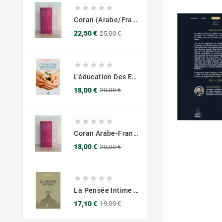





Coran (Arabe/Français) - Grand Format 17x25 - Couverture Daim - Pages Dorées
Prix
Prix
22,50 €
25,00 €
de
base





L'éducation Des Enfants Selon Les Principes Du Prophète Sws
Prix
Prix
18,00 €
20,00 €
de
base





Coran Arabe-Français – Traduction Officielle (14x20 Cm ) – Couverture Daim Luxees Dorées
Prix
Prix
18,00 €
20,00 €
de
base





La Pensée Intime - Ibn Al Jawzi - Éditions Chama (Al Azhar)
Prix
Prix
17,10 €
19,00 €
de
base