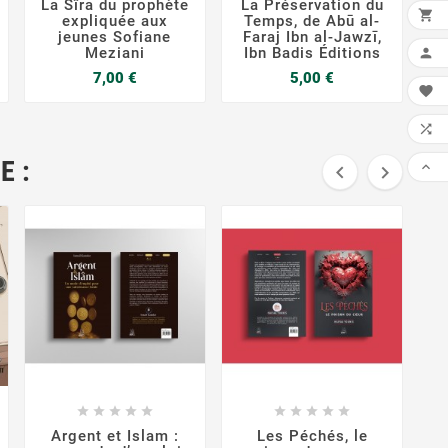
La Sîra du prophète
La Préservation du

expliquée aux
Temps, de Abū al-
jeunes Sofiane
Faraj Ibn al-Jawzī,
Meziani
Ibn Badis Éditions

Prix
Prix
7,00 €
5,00 €


E :



FAI


















Argent et Islam :
Les Péchés, le