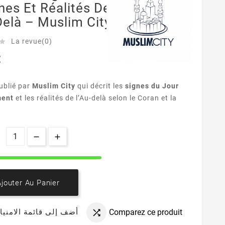
nes Et Réalités De
Delà – Muslim City
La revue(0)

€
publié par
Muslim City
qui décrit les
signes du Jour
ment
et les réalités de l’Au-delà selon le Coran et la
Ajouter Au Panier
Comparez ce produit
أضف إلى قائمة الامنيا
