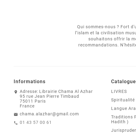
Qui sommes-nous ? Fort d'un
l’islam et la civilisation m
souhaitons offrir la m
recommandations. N'hésitez
Informations
Catalogue
Adresse:
Librairie Chama Al Azhar
LIVRES
95 rue Jean Pierre Timbaud
Spiritualit
75011 Paris
France
Langue Ar
chama.alazhar@gmail.com
Traditions 
Hadith )
01 43 57 00 61
Jurispruden