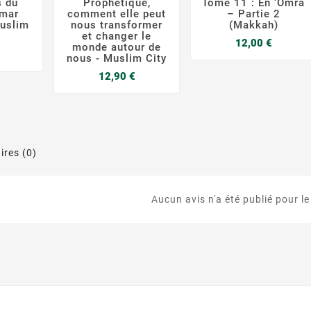
s du
Prophétique,
Tome 11 : En ‘Omra
Omar
comment elle peut
– Partie 2
uslim
nous transformer
(Makkah)
et changer le
Prix
12,00 €
monde autour de
Prix
nous - Muslim City
Prix
12,90 €
res (0)
Aucun avis n'a été publié pour l