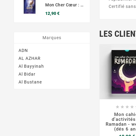
Mon Cher Cœur : 30 Conseils Pour Comprendre Et Purifier Notre Cœur - Haifaa Younis - Muslim City
Certifié san
Prix
12,90 €
LES CLIE
Marques
ADN
AL AZHAR
Al Bayyinah
Al Bidar
Al Bustane







Mon cahi
d'activités
Ramadan - w
(dés 6 an