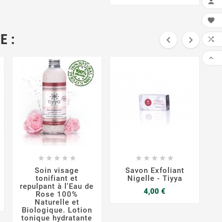


E :




FAI


















Soin visage
Savon Exfoliant
S
tonifiant et
Nigelle - Tiyya
repulpant à l'Eau de
Prix
4,00 €
Rose 100%
Naturelle et
Biologique. Lotion
tonique hydratante