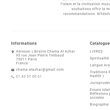
l’islam et la civilisation m
souhaitons offrir la m
recommandations. N'hésitez
Informations
Catalogue
Adresse:
Librairie Chama Al Azhar
LIVRES
95 rue Jean Pierre Timbaud
Spiritualit
75011 Paris
France
Langue Ar
chama.alazhar@gmail.com
Traditions 
Hadith )
01 43 57 00 61
Jurispruden
Essais isla
Réflexions 
sociales
Biographie 