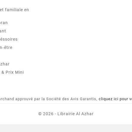
et familiale en
oran
ant
éssoires
n‑être
Azhar
& Prix Mini
rchand approuvé par la Société des Avis Garantis,
cliquez ici pour v
© 2026 - Librairie Al Azhar