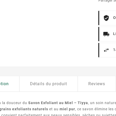
Partager Su
O
L
1
ption
Détails du produit
Reviews
 la douceur du
Savon Exfoliant au Miel – Tiyya
, un soin natur
grains exfoliants naturels
et au
miel pur
, ce savon élimine les
Il convient parfaitement aux peaux sensibles, sèches ou sujettes