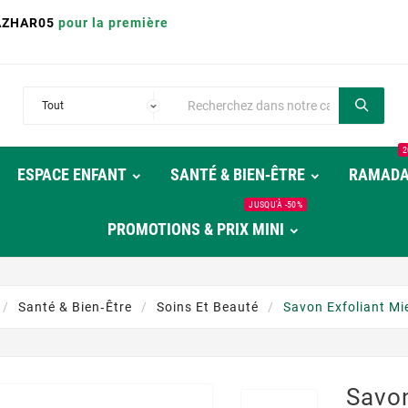
AZHAR05
pour la première
2
ESPACE ENFANT
SANTÉ & BIEN‑ÊTRE
RAMAD
JUSQU'À -50%
PROMOTIONS & PRIX MINI
Santé & Bien‑être
Soins Et Beauté
Savon Exfoliant Mie
Savon