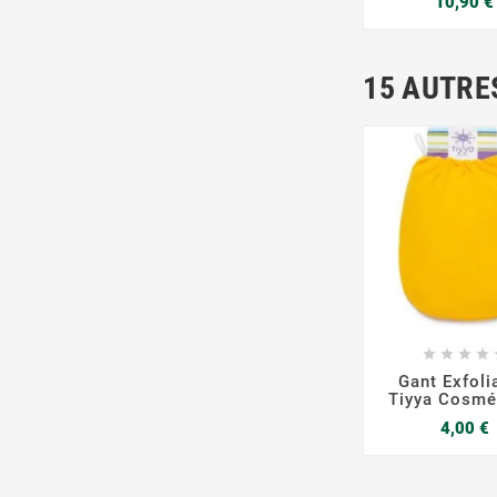
10,90 €
15 AUTRE







Gant Exfoli
Tiyya Cosmé
P
4,00 €