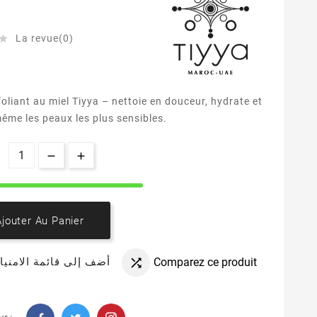
La revue(0)

oliant au miel Tiyya – nettoie en douceur, hydrate et
ême les peaux les plus sensibles.
Ajouter Au Panier
Comparez ce produit
أضف إلى قائمة الامنيا
