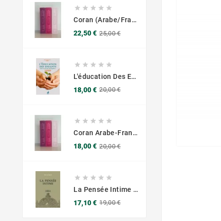





Coran (Arabe/Français) - Grand Format 17x25 - Couverture Daim - Pages Dorées
Prix
Prix
22,50 €
25,00 €
de
base





L'éducation Des Enfants Selon Les Principes Du Prophète Sws
Prix
Prix
18,00 €
20,00 €
de
base





Coran Arabe-Français – Traduction Officielle (14x20 Cm ) – Couverture Daim Luxees Dorées
Prix
Prix
18,00 €
20,00 €
de
base





La Pensée Intime - Ibn Al Jawzi - Éditions Chama (Al Azhar)
Prix
Prix
17,10 €
19,00 €
de
base