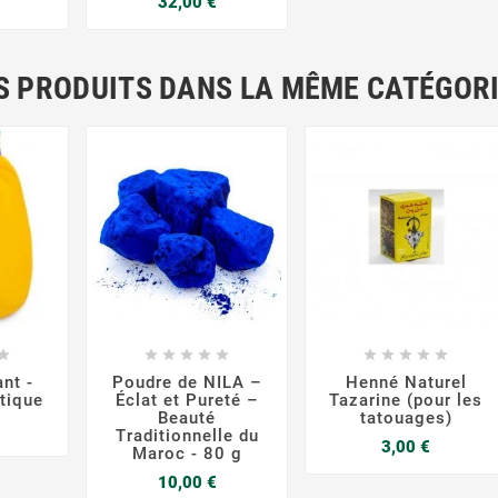
32,00 €
S PRODUITS DANS LA MÊME CATÉGORI




















ant -
Poudre de NILA –
Henné Naturel
tique
Éclat et Pureté –
Tazarine (pour les
Beauté
tatouages)
rix
Traditionnelle du
Prix
3,00 €
Maroc - 80 g
Prix
10,00 €