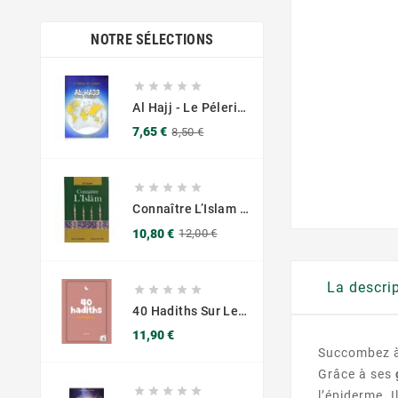
NOTRE SÉLECTIONS





Al Hajj - Le Pélerinage Par M.Hamidullah - Éditions Chama (Al Azhar)
Prix
Prix
7,65 €
8,50 €
de
base





Connaître L’Islam Ali Tantâwi - Editions Ibn Hazm
Prix
Prix
10,80 €
12,00 €
de
base
La descri





40 Hadiths Sur Les Femmes (avec Commentaires) – Anissa Editions
Prix
11,90 €
Succombez à
Grâce à ses





l’épiderme. 