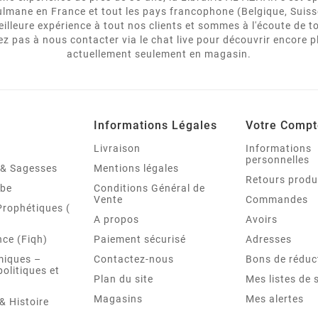
usulmane en France et tout les pays francophone (Belgique, Suiss
eilleure expérience à tout nos clients et sommes à l'écoute de
 pas à nous contacter via le chat live pour découvrir encore p
actuellement seulement en magasin.
Informations Légales
Votre Compt
Livraison
Informations
personnelles
é & Sagesses
Mentions légales
Retours produ
abe
Conditions Général de
Vente
Commandes
Prophétiques (
A propos
Avoirs
ce (Fiqh)
Paiement sécurisé
Adresses
miques –
Contactez-nous
Bons de réduc
politiques et
Plan du site
Mes listes de 
Magasins
Mes alertes
& Histoire