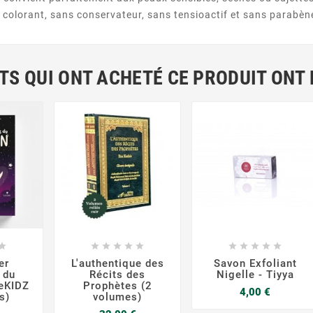
s colorant, sans conservateur, sans tensioactif et sans parabèn
NTS QUI ONT ACHETÉ CE PRODUIT ONT




















er
L'authentique des
Savon Exfoliant
 du
Récits des
Nigelle - Tiyya
eKIDZ
Prophètes (2
Prix
4,00 €
s)
volumes)
Prix
Prix