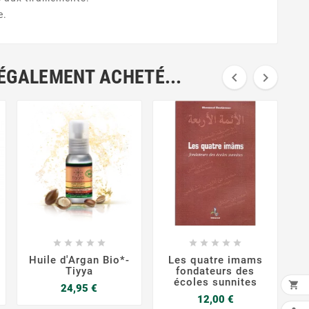
e.
 ÉGALEMENT ACHETÉ...




















Huile d'Argan Bio*-
Les quatre imams
Tiyya
fondateurs des
écoles sunnites

Prix
24,95 €
Prix
12,00 €