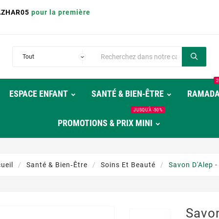
AZHAR05
pour la première
2
ESPACE ENFANT
SANTÉ & BIEN‑ÊTRE
RAMAD
JUSQU'À -50%
PROMOTIONS & PRIX MINI
ueil
Santé & Bien‑être
Soins Et Beauté
Savon D'Alep -
Savon