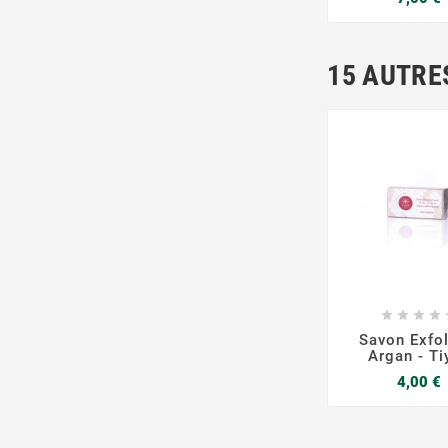
15 AUTRE







Savon Exfol
Argan - Ti
P
4,00 €