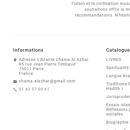
l’islam et la civilisation m
souhaitons offrir la m
recommandations. N'hésitez
Informations
Catalogue
Adresse:
Librairie Chama Al Azhar
LIVRES
95 rue Jean Pierre Timbaud
Spiritualit
75011 Paris
France
Langue Ar
chama.alazhar@gmail.com
Traditions 
Hadith )
01 43 57 00 61
Jurispruden
Essais isla
Réflexions 
sociales
Biographie 