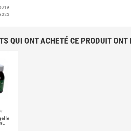
9
/2019
/2023
NTS QUI ONT ACHETÉ CE PRODUIT ONT


gelle
 mL
rix