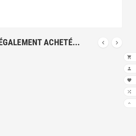
 ÉGALEMENT ACHETÉ...







FAI