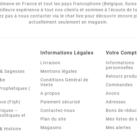
usulmane en France et tout les pays francophone (Belgique, Suiss
eilleure expérience à tout nos clients et sommes à l'écoute de
 pas à nous contacter via le chat live pour découvrir encore p
actuellement seulement en magasin.
Informations Légales
Votre Compt
Livraison
Informations
personnelles
é & Sagesses
Mentions légales
Retours produ
abe
Conditions Général de
Vente
Commandes
Prophétiques (
A propos
Avoirs
ce (Fiqh)
Paiement sécurisé
Adresses
miques –
Contactez-nous
Bons de réduc
politiques et
Plan du site
Mes listes de 
Magasins
Mes alertes
& Histoire