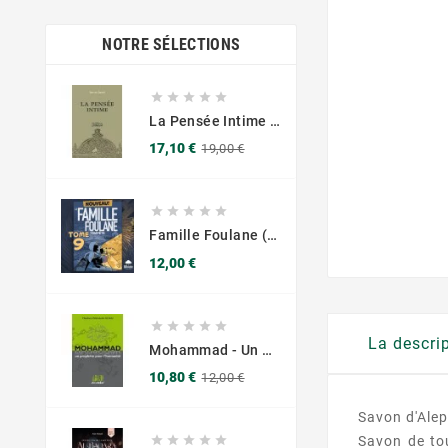
NOTRE SÉLECTIONS





La Pensée Intime - Ibn Al Jawzi - Éditions Chama (Al Azhar)
Prix
Prix
17,10 €
19,00 €
de
base





Famille Foulane (Tome 9) : Tempête
Prix
12,00 €





La descri
Mohammad - Un Prophète Pour L'humanité - Mawlana W. Khan - Editions Chama Al Azhar
Prix
Prix
10,80 €
12,00 €
de
base
Savon d'Alep
Savon de tou




