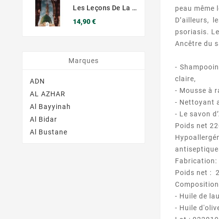
Les Leçons De La Sourate Al-Baqara – Anis Ahmad - MuslimCity
peau même le
D’ailleurs,
Prix
14,90 €
psoriasis. L
Ancêtre du s
Marques
- Shampooing
claire,
ADN
- Mousse à r
AL AZHAR
- Nettoyant 
Al Bayyinah
- Le savon d
Al Bidar
Poids net 22
Al Bustane
Hypoallergén
antiseptiques
Fabrication:
Poids net : 
Composition
- Huile de la
- Huile d'oli