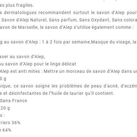
s plus fragiles.
 les dermatologues recommandent surtout le savon d’Alep pou
e Savon d'Alep Naturel, Sans parfum, Sans Oxydant, Sans color
avon de Marseille, le savon d’Alep s’utilise également comme :
 au savon d’Alep : 1 à 2 fois par semaine,Masque du visage, lais
aser au savon d’Alep,
au savon d’Alep pour le linge délicat
’Alep est anti mites : Mettre un morceau de savon d’Alep dans u
0 g
ique, ce savon soigne les problèmes de peau d'acné, d'eczéma
 et désinfectantes de l"huile de laurier qu'il contient.
 Sana France
220 g
s :
uriers 36%
ve 64%