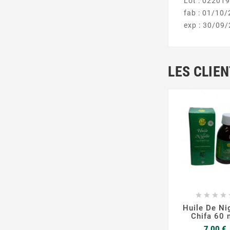
Lot : 02201
fab : 01/10
exp : 30/09
LES CLIE







Huile De Ni
Chifa 60
P
7,00 €