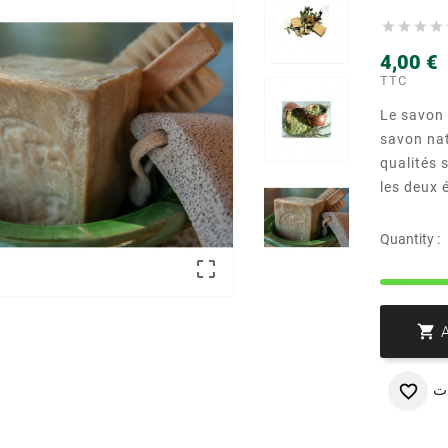




4,00 €
TTC
Le savon 
savon nat
qualités s
les deux 
Quantity :


ت
