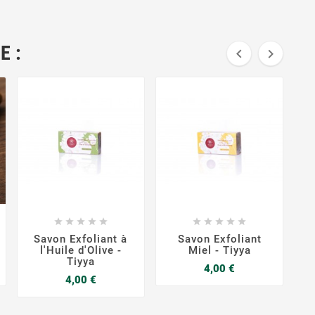
E :




















Savon Exfoliant à
Savon Exfoliant
S
l'Huile d'Olive -
Miel - Tiyya
Tiyya
Prix
4,00 €
Prix
4,00 €