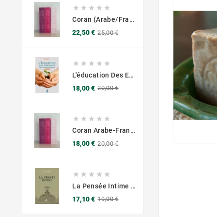





Coran (Arabe/Français) - Grand Format 17x25 - Couverture Daim - Pages Dorées
Prix
Prix
22,50 €
25,00 €
de
base





L'éducation Des Enfants Selon Les Principes Du Prophète Sws
Prix
Prix
18,00 €
20,00 €
de
base





Coran Arabe-Français – Traduction Officielle (14x20 Cm ) – Couverture Daim Luxees Dorées
Prix
Prix
18,00 €
20,00 €
de
base





La Pensée Intime - Ibn Al Jawzi - Éditions Chama (Al Azhar)
Prix
Prix
17,10 €
19,00 €
de
base