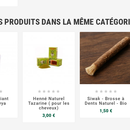
S PRODUITS DANS LA MÊME CATÉGORI




















iant
Henné Naturel
Siwak - Brosse à
yya
Tazarine ( pour les
Dents Naturel - Bio
cheveux)
rix
Prix
1,50 €
Prix
3,00 €