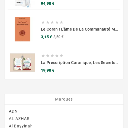
Prix
94,90 €





Le Coran ! L'âme De La Communauté Musulmane - Editions Chama Al Azhar
Prix
Prix
3,15 €
3,50 €
de
base





La Préscription Coranique, Les Secrets D'une Santé Optimale Selon Qur'an, La Sunna Et La Science - Muslim City
Prix
19,90 €
Marques
ADN
AL AZHAR
Al Bayyinah