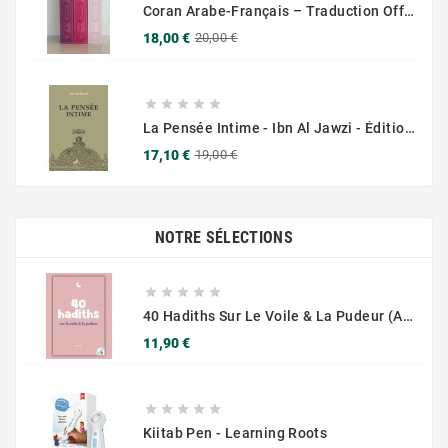
Coran Arabe-Français – Traduction Officielle (14x20 Cm ) – Couverture Daim Luxees Dorées
Prix
Prix
18,00 €
20,00 €
de
base





La Pensée Intime - Ibn Al Jawzi - Éditions Chama (Al Azhar)
Prix
Prix
17,10 €
19,00 €
de
base
NOTRE SÉLECTIONS





40 Hadiths Sur Le Voile & La Pudeur (avec Commentaires) – Anissa Editions
Prix
11,90 €





Kiitab Pen - Learning Roots