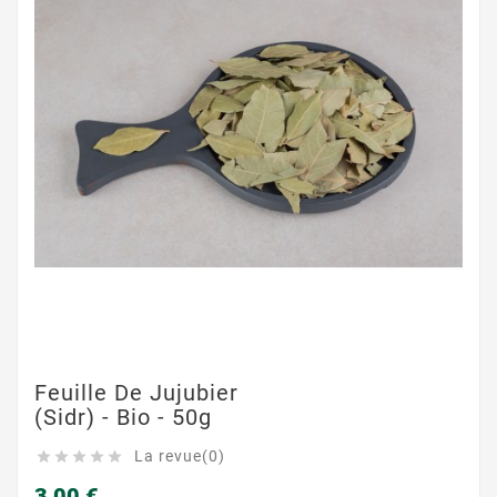
Feuille De Jujubier
(Sidr) - Bio - 50g
La revue(0)





3,00 €