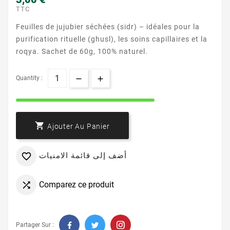
TTC
Feuilles de jujubier séchées (sidr) – idéales pour la
purification rituelle (ghusl), les soins capillaires et la
roqya. Sachet de 60g, 100% naturel.
Quantity :

Ajouter Au Panier
أضف إلى قائمة الامنيات

Comparez ce produit

Partager Sur :