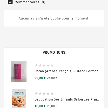
Commentaires (0)
Aucun avis n'a été publié pour le moment.
PROMOTIONS





Coran (Arabe/Français) - Grand Format 17x25 - Couverture Daim - Pages Dorées
Prix
Prix
22,50 €
25,00 €
de
base





L'éducation Des Enfants Selon Les Principes Du Prophète Sws
Prix
Prix
18,00 €
20,00 €