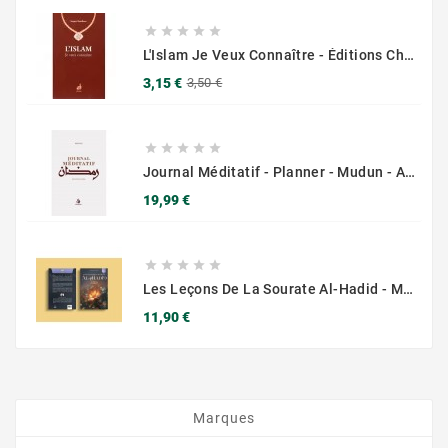





L'Islam Je Veux Connaître - Éditions Chama (Al Azhar)
Prix
Prix
3,15 €
3,50 €
de
base





Journal Méditatif - Planner - Mudun - Al Bayyinah
Prix
19,99 €





Les Leçons De La Sourate Al-Hadid - Muslim City
Prix
11,90 €
Marques