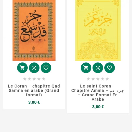
















Le Coran – chapitre Qad
Le saint Coran –
Sami’a en arabe (Grand
Chapitre Amma – جزء عم
format)
– Grand Format En
Arabe
Prix
3,00 €
Prix
3,00 €