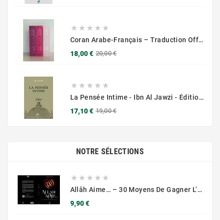
de
base





Coran Arabe-Français – Traduction Officielle (14x20 Cm ) – Couverture Daim Luxees Dorées
Prix
Prix
18,00 €
20,00 €
de
base





La Pensée Intime - Ibn Al Jawzi - Éditions Chama (Al Azhar)
Prix
Prix
17,10 €
19,00 €
de
base
NOTRE SÉLECTIONS





Allâh Aime… – 30 Moyens De Gagner L’amour D’Allâh - Muslim City
Prix
9,90 €