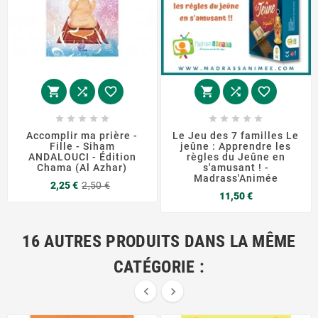
















Accomplir ma prière -
Le Jeu des 7 familles Le
Fille - Siham
jeûne : Apprendre les
ANDALOUCI - Édition
règles du Jeûne en
Chama (Al Azhar)
s'amusant ! -
Madrass'Animée
Prix
Prix
2,25 €
2,50 €
Prix
de
11,50 €
base
16 AUTRES PRODUITS DANS LA MÊME
CATÉGORIE :

