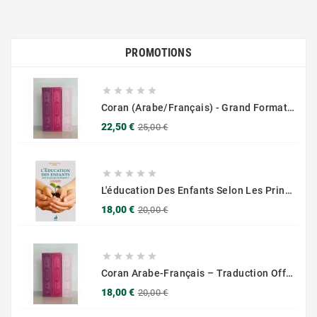
PROMOTIONS





Coran (Arabe/Français) - Grand Format 17x25 - Couverture Daim - Pages Dorées
Prix
Prix
22,50 €
25,00 €
de
base





L'éducation Des Enfants Selon Les Principes Du Prophète Sws
Prix
Prix
18,00 €
20,00 €
de
base





Coran Arabe-Français – Traduction Officielle (14x20 Cm ) – Couverture Daim Luxees Dorées
Prix
Prix
18,00 €
20,00 €
de
base