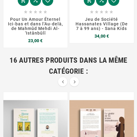
















Pour Un Amour Éternel
Jeu de Société
Ici-bas et dans l'Au-delà,
Hassanates Village (De
de Mahmûd Mehdi Al-
7 à 99 ans) - Sana Kids
'Istânbûlî
Prix
34,00 €
Prix
23,00 €
16 AUTRES PRODUITS DANS LA MÊME
CATÉGORIE :

