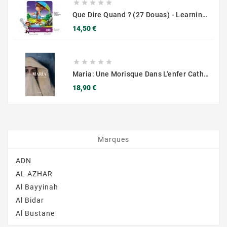





Que Dire Quand ? (27 Douas) - Learning Root
Prix
14,50 €





Maria: Une Morisque Dans L'enfer Catholique , De Renaud K. Ed. Sarrazins
Prix
18,90 €
Marques
ADN
AL AZHAR
Al Bayyinah
Al Bidar
Al Bustane