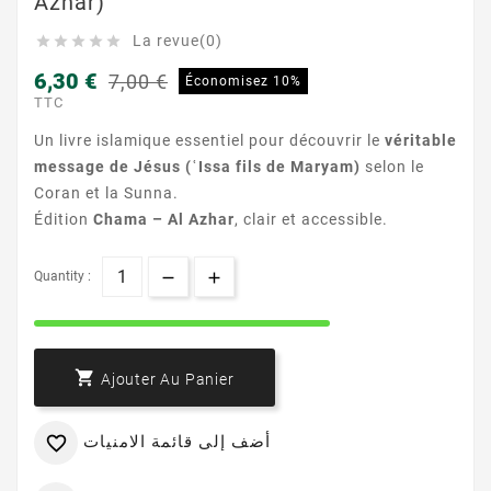
Azhar)
La revue(0)





6,30 €
7,00 €
Économisez 10%
TTC
Un livre islamique essentiel pour découvrir le
véritable
message de Jésus (ʿIssa fils de Maryam)
selon le
Coran et la Sunna.
Édition
Chama – Al Azhar
, clair et accessible.
Quantity :

Ajouter Au Panier
أضف إلى قائمة الامنيات
