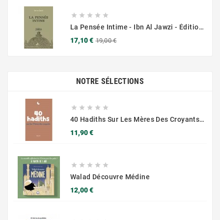





La Pensée Intime - Ibn Al Jawzi - Éditions Chama (Al Azhar)
Prix
Prix
17,10 €
19,00 €
de
base
NOTRE SÉLECTIONS





40 Hadiths Sur Les Mères Des Croyants - Anissa
Prix
11,90 €





Walad Découvre Médine
Prix
12,00 €