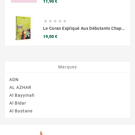
Prix
11,90 €





Le Coran Expliqué Aux Débutants Chapitre AMMA 1 - Maison Ennour
Prix
19,00 €
Marques
ADN
AL AZHAR
Al Bayyinah
Al Bidar
Al Bustane