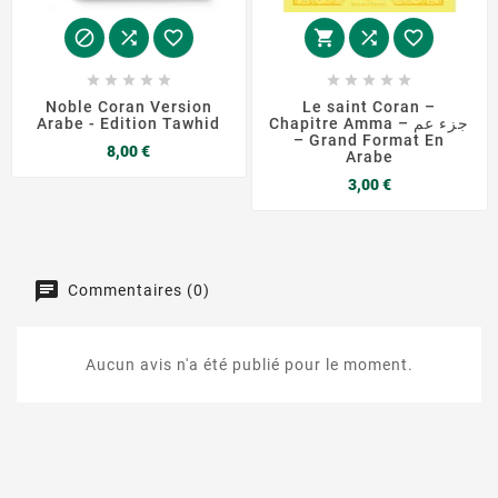
















Noble Coran Version
Le saint Coran –
Arabe - Edition Tawhid
Chapitre Amma – جزء عم
– Grand Format En
Prix
8,00 €
Arabe
Prix
3,00 €
Commentaires (0)
Aucun avis n'a été publié pour le moment.