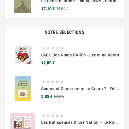
La Pensée Intime - Ibn Al Jawzi - Éditions Chama (Al Azhar)
Prix
Prix
17,10 €
19,00 €
de
base
NOTRE SÉLECTIONS





L'ABC Des Noms D'Allah - Learning Roots
Prix
12,50 €





Comment Comprendre Le Coran ? - Editions Chama Al Azhar
Prix
Prix
5,85 €
6,50 €
de
base





Les Bâtisseuses D’une Nation – Le Rôle Des Femmes Musulmanes – Muslim City