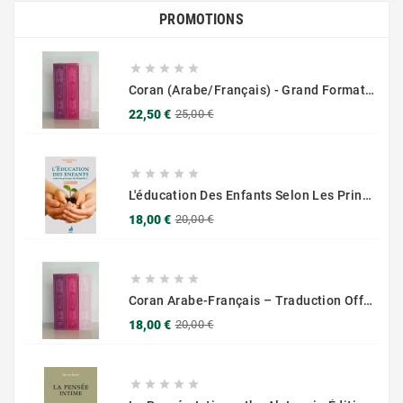
PROMOTIONS





Coran (Arabe/Français) - Grand Format 17x25 - Couverture Daim - Pages Dorées
Prix
Prix
22,50 €
25,00 €
de
base





L'éducation Des Enfants Selon Les Principes Du Prophète Sws
Prix
Prix
18,00 €
20,00 €
de
base





Coran Arabe-Français – Traduction Officielle (14x20 Cm ) – Couverture Daim Luxees Dorées
Prix
Prix
18,00 €
20,00 €
de
base




