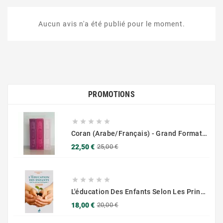
Aucun avis n'a été publié pour le moment.
PROMOTIONS





Coran (Arabe/Français) - Grand Format 17x25 - Couverture Daim - Pages Dorées
Prix
Prix
22,50 €
25,00 €
de
base





L'éducation Des Enfants Selon Les Principes Du Prophète Sws
Prix
Prix
18,00 €
20,00 €
de
base