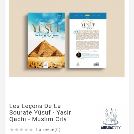
Les Leçons De La
Sourate Yûsuf - Yasir
Qadhi - Muslim City
La revue(0)




