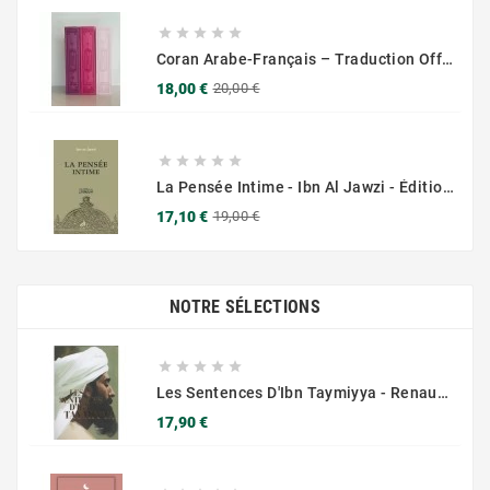





Coran Arabe-Français – Traduction Officielle (14x20 Cm ) – Couverture Daim Luxees Dorées
Prix
Prix
18,00 €
20,00 €
de
base





La Pensée Intime - Ibn Al Jawzi - Éditions Chama (Al Azhar)
Prix
Prix
17,10 €
19,00 €
de
base
NOTRE SÉLECTIONS





Les Sentences D'Ibn Taymiyya - Renaud Kingler - Sarrazins
Prix
17,90 €