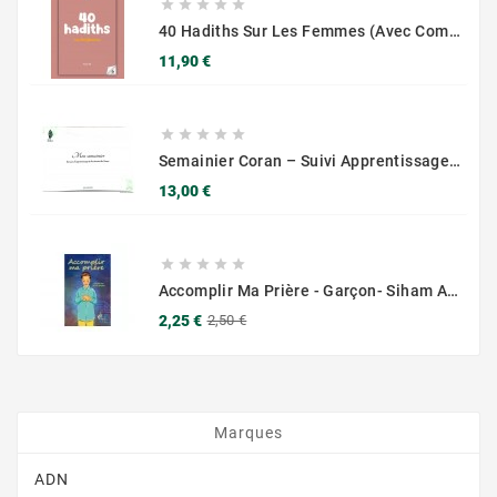





40 Hadiths Sur Les Femmes (avec Commentaires) – Anissa Editions
Prix
11,90 €





Semainier Coran – Suivi Apprentissage & Révision
Prix
13,00 €





Accomplir Ma Prière - Garçon- Siham ANDALOUCI - Éditions Chama (Al Azhar)
Prix
Prix
2,25 €
2,50 €
de
base
Marques
ADN