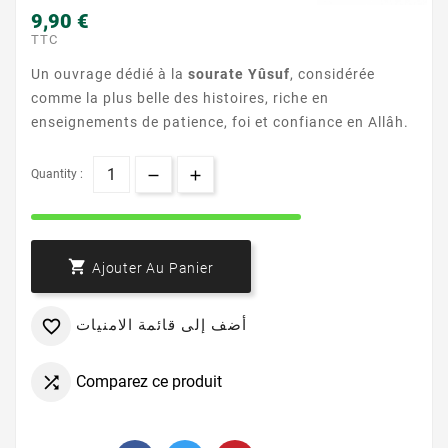
9,90 €
TTC
Un ouvrage dédié à la
sourate Yûsuf
, considérée
comme la plus belle des histoires, riche en
enseignements de patience, foi et confiance en Allâh.
Quantity :

Ajouter Au Panier
أضف إلى قائمة الامنيات

Comparez ce produit
