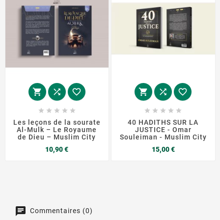
















Les leçons de la sourate
40 HADITHS SUR LA
Al-Mulk – Le Royaume
JUSTICE - Omar
de Dieu – Muslim City
Souleiman - Muslim City
Prix
Prix
10,90 €
15,00 €
Commentaires (0)