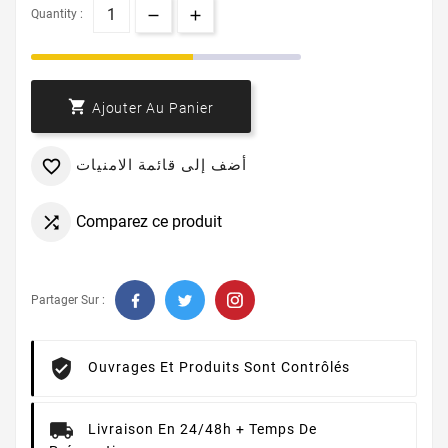
Quantity :

Ajouter Au Panier
أضف إلى قائمة الامنيات

Comparez ce produit

Partager Sur :
Ouvrages Et Produits Sont Contrôlés
Livraison En 24/48h + Temps De