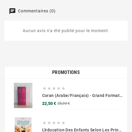
Commentaires (0)
Aucun avis n'a été publié pour le moment.
PROMOTIONS





Coran (Arabe/Français) - Grand Format 17x25 - Couverture Daim - Pages Dorées
Prix
Prix
22,50 €
25,00 €
de
base





L'éducation Des Enfants Selon Les Principes Du Prophète Sws