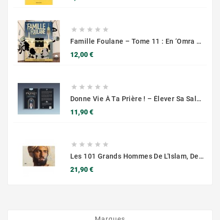
de
base





Famille Foulane – Tome 11 : En ‘Omra – Partie 2 (Makkah)
Prix
12,00 €





Donne Vie À Ta Prière ! – Élever Sa Salât Au Niveau Supérieur – Muslim City
Prix
11,90 €





Les 101 Grands Hommes De L'Islam, De Renaud K.Ed. SARRAZINS
Prix
21,90 €
Marques