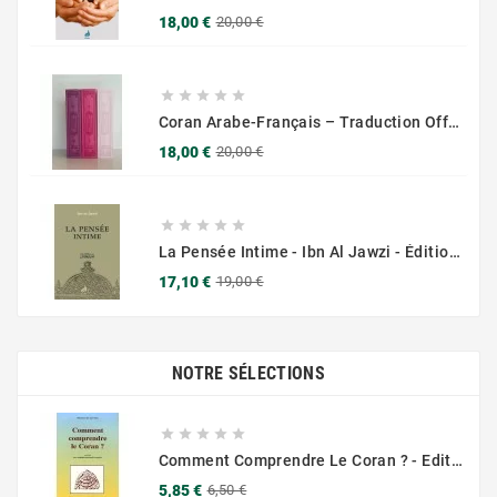
Prix
Prix
18,00 €
20,00 €
de
base





Coran Arabe-Français – Traduction Officielle (14x20 Cm ) – Couverture Daim Luxees Dorées
Prix
Prix
18,00 €
20,00 €
de
base





La Pensée Intime - Ibn Al Jawzi - Éditions Chama (Al Azhar)
Prix
Prix
17,10 €
19,00 €
de
base
NOTRE SÉLECTIONS





Comment Comprendre Le Coran ? - Editions Chama Al Azhar
Prix
Prix
5,85 €
6,50 €