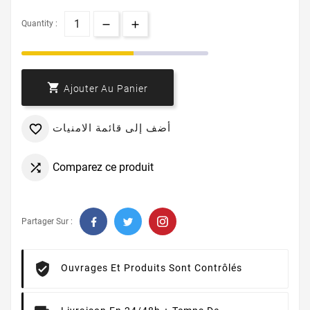
Quantity :

Ajouter Au Panier
أضف إلى قائمة الامنيات

Comparez ce produit

Partager Sur :
Ouvrages Et Produits Sont Contrôlés