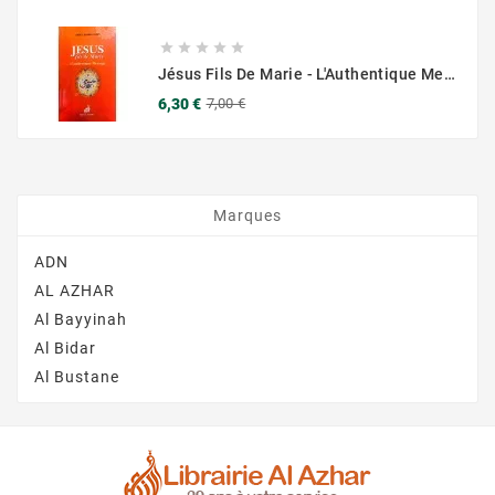





Jésus Fils De Marie - L'Authentique Message - Éditions Chama (Al Azhar)
Prix
Prix
6,30 €
7,00 €
de
base
Marques
ADN
AL AZHAR
Al Bayyinah
Al Bidar
Al Bustane