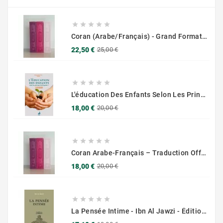





Coran (Arabe/Français) - Grand Format 17x25 - Couverture Daim - Pages Dorées
Prix
Prix
22,50 €
25,00 €
de
base





L'éducation Des Enfants Selon Les Principes Du Prophète Sws
Prix
Prix
18,00 €
20,00 €
de
base





Coran Arabe-Français – Traduction Officielle (14x20 Cm ) – Couverture Daim Luxees Dorées
Prix
Prix
18,00 €
20,00 €
de
base





La Pensée Intime - Ibn Al Jawzi - Éditions Chama (Al Azhar)