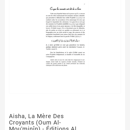
Aisha, La Mère Des
Croyants (Oum Al-
Mou'minîn) - Éditions Al