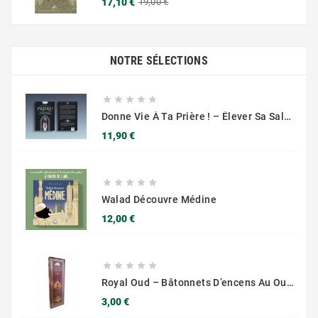
Prix
Prix
17,10 €
19,00 €
de
base
NOTRE SÉLECTIONS





Donne Vie À Ta Prière ! – Élever Sa Salât Au Niveau Supérieur – Muslim City
Prix
11,90 €





Walad Découvre Médine
Prix
12,00 €





Royal Oud – Bâtonnets D’encens Au Oud (Parimal) – 180 G
Prix
3,00 €