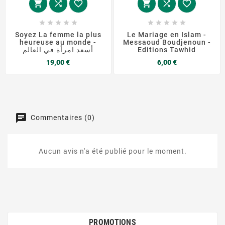
















Soyez La femme la plus
Le Mariage en Islam -
heureuse au monde -
Messaoud Boudjenoun -
أسعد امرأة في العالم
Editions Tawhid
Prix
Prix
19,00 €
6,00 €
Commentaires (0)
Aucun avis n'a été publié pour le moment.
PROMOTIONS