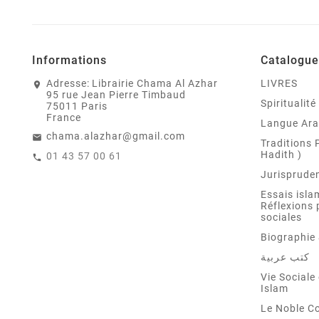
Informations
Catalogue
Adresse:
Librairie Chama Al Azhar
LIVRES
95 rue Jean Pierre Timbaud
Spiritualit
75011 Paris
France
Langue Ar
chama.alazhar@gmail.com
Traditions 
Hadith )
01 43 57 00 61
Jurispruden
Essais isla
Réflexions 
sociales
Biographie 
كتب عربية
Vie Sociale 
Islam
Le Noble C