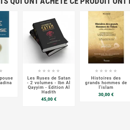
NTS QUI ONT ACHETÉ CE PRODUIT ONT




















épouse
Les Ruses de Satan
Histoires des
Madina
- 2 volumes - Ibn Al
grands hommes de
Qayyim - Edition Al
l'islam
rix
Hadith
Prix
30,00 €
Prix
45,00 €