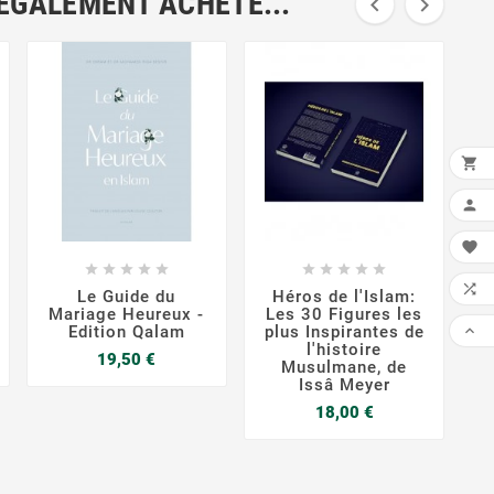
 ÉGALEMENT ACHETÉ...
























Le Guide du
Héros de l'Islam:
L
Mariage Heureux -
Les 30 Figures les
Edition Qalam
plus Inspirantes de

l'histoire
Prix
19,50 €
FAI
Musulmane, de
R
Issâ Meyer
)
S
Prix
18,00 €