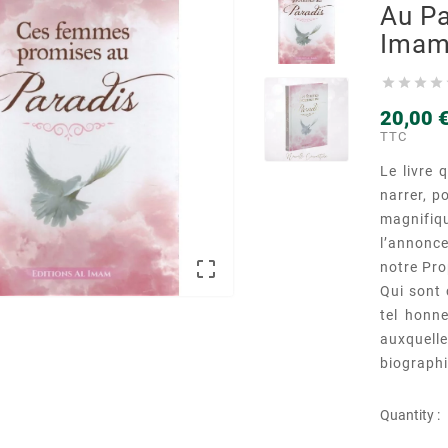
Au Pa
Ima




20,00 
TTC
Le livre
narrer, p
magnifiq
l’annonc

notre P
Qui sont
tel honn
auxquell
biograph
Quantity :