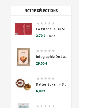
NOTRE SÉLECTIONS





La Citadelle Du Musulman – Al‑Qahtânî – Éditions Al‑Azhar (français/arabe/phonétique)
Prix
Prix
2,70 €
3,00 €
de
base





Infographie De La Vie Du Prophète Muhammad ﷺ – Biographie Illustrée
Prix
29,00 €





Dattes Sukari – Saveur Exquise Et Qualité Premium
Prix
6,00 €




