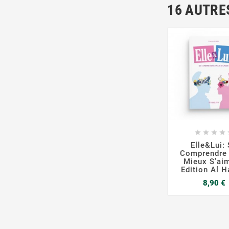
16 AUTRE







Elle&Lui:
Comprendre
Mieux S'aim
Edition Al H
P
8,90 €