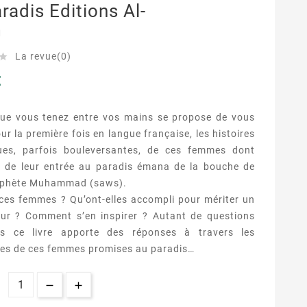
radis Editions Al-
m
La revue(0)

€
 que vous tenez entre vos mains se propose de vous
our la première fois en langue française, les histoires
ues, parfois bouleversantes, de ces femmes dont
e de leur entrée au paradis émana de la bouche de
rophète Muhammad
(saws)
.
 ces femmes ?
Qu’ont-elles accompli pour mériter un
eur ?
Comment s’en inspirer ?
Autant de questions
es ce livre apporte des réponses à travers les
ies de ces femmes promises au paradis…