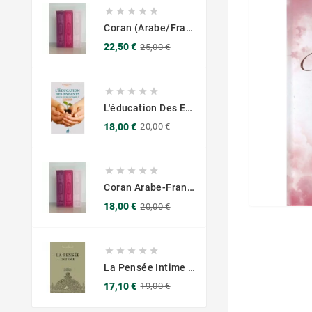





Coran (Arabe/Français) - Grand Format 17x25 - Couverture Daim - Pages Dorées
Prix
Prix
22,50 €
25,00 €
de
base





L'éducation Des Enfants Selon Les Principes Du Prophète Sws
Prix
Prix
18,00 €
20,00 €
de
base





Coran Arabe-Français – Traduction Officielle (14x20 Cm ) – Couverture Daim Luxees Dorées
Prix
Prix
18,00 €
20,00 €
de
base





La Pensée Intime - Ibn Al Jawzi - Éditions Chama (Al Azhar)
Prix
Prix
17,10 €
19,00 €
de
base