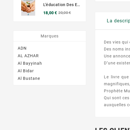
L'éducation Des Enfants Selon Les Principes Du Prophète Sws
Prix
Prix
18,00 €
20,00 €
de
La descri
base
Marques
Des vies qui
ADN
Des noms ins
AL AZHAR
Une annonce
D’une existe
Al Bayyinah
Al Bidar
Le livre que
Al Bustane
magnifiques
Prophète Mu
Qui sont ces
auxquelles c