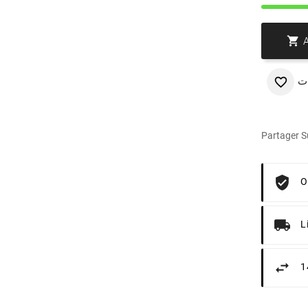

ت

Partager Su
O
L
1