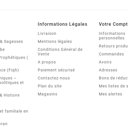
Informations Légales
Votre Compt
Livraison
Informations
personnelles
é & Sagesses
Mentions légales
Retours produ
abe
Conditions Général de
Vente
Commandes
Prophétiques (
A propos
Avoirs
ce (Fiqh)
Paiement sécurisé
Adresses
miques –
Contactez-nous
Bons de réduc
politiques et
Plan du site
Mes listes de 
Magasins
Mes alertes
& Histoire
et familiale en
oran