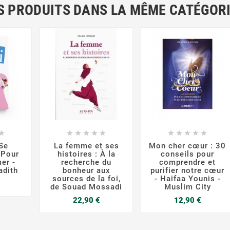
S PRODUITS DANS LA MÊME CATÉGORI




















 Se
La femme et ses
Mon cher cœur : 30
 Pour
histoires : À la
conseils pour
er -
recherche du
comprendre et
adith
bonheur aux
purifier notre cœur
sources de la foi,
- Haifaa Younis -
rix
de Souad Mossadi
Muslim City
Prix
Prix
22,90 €
12,90 €