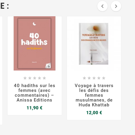
E :




















40 hadiths sur les
Voyage à travers
femmes (avec
les défis des
commentaires) –
femmes
Anissa Editions
musulmanes, de
Huda Khattab
Prix
11,90 €
Prix
12,00 €