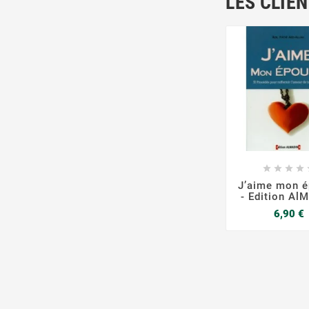
LES CLIE







J’aime mon 
- Edition Al
P
6,90 €