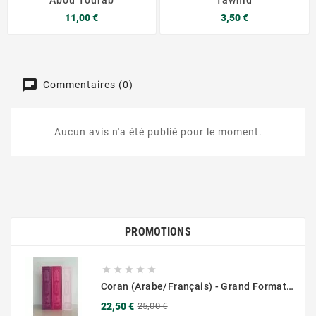
Prix
Prix
11,00 €
3,50 €
Commentaires (0)
Aucun avis n'a été publié pour le moment.
PROMOTIONS





Coran (Arabe/Français) - Grand Format 17x25 - Couverture Daim - Pages Dorées
Prix
Prix
22,50 €
25,00 €
de