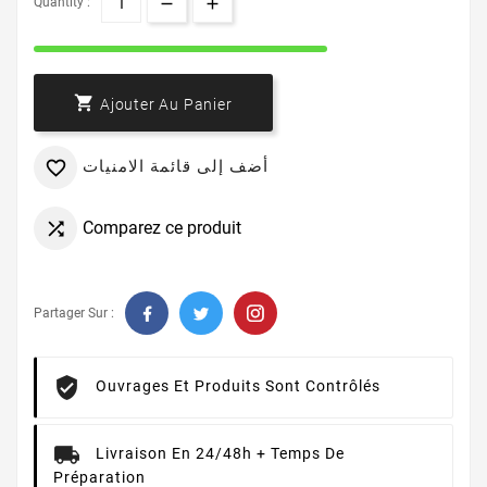
Quantity :

Ajouter Au Panier
أضف إلى قائمة الامنيات

Comparez ce produit

Partager Sur :
Ouvrages Et Produits Sont Contrôlés
Livraison En 24/48h + Temps De
Préparation