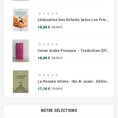
base





L'éducation Des Enfants Selon Les Principes Du Prophète Sws
Prix
Prix
18,00 €
20,00 €
de
base





Coran Arabe-Français – Traduction Officielle (14x20 Cm ) – Couverture Daim Luxees Dorées
Prix
Prix
18,00 €
20,00 €
de
base





La Pensée Intime - Ibn Al Jawzi - Éditions Chama (Al Azhar)
Prix
Prix
17,10 €
19,00 €
de
base
NOTRE SÉLECTIONS