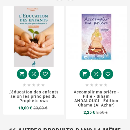
















L'éducation des enfants
Accomplir ma prière -
selon les principes du
Fille - Siham
Prophète sws
ANDALOUCI - Édition
Chama (Al Azhar)
Prix
Prix
18,00 €
20,00 €
Prix
Prix
de
2,25 €
2,50 €
de
base
base