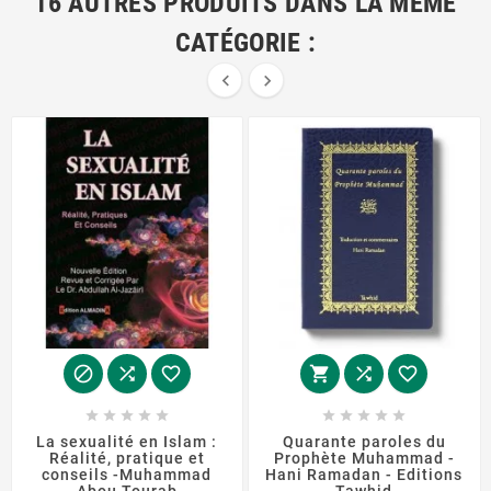
16 AUTRES PRODUITS DANS LA MÊME
CATÉGORIE :


















La sexualité en Islam :
Quarante paroles du
Réalité, pratique et
Prophète Muhammad -
conseils -Muhammad
Hani Ramadan - Editions
Abou Tourab
Tawhid