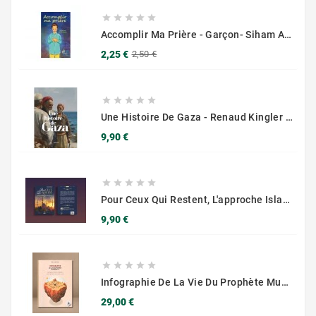





Accomplir Ma Prière - Garçon- Siham ANDALOUCI - Éditions Chama (Al Azhar)
Prix
Prix
2,25 €
2,50 €
de
base





Une Histoire De Gaza - Renaud Kingler - Sarrazins
Prix
9,90 €





Pour Ceux Qui Restent, L'approche Islamique De La Mort Et Du Deuil - Omar Suleiman - Muslim City
Prix
9,90 €





Infographie De La Vie Du Prophète Muhammad ﷺ – Biographie Illustrée
Prix
29,00 €