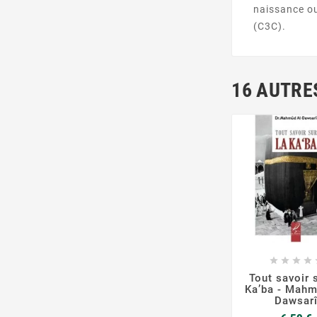
naissance ou
(C3C).
16 AUTRE







Tout savoir 
Ka’ba - Mahm
Dawsar
P