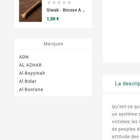





Siwak - Brosse À Dents Naturel - Bio
Prix
1,50 €
Marques
ADN
AL AZHAR
Al Bayyinah
Al Bidar
La descri
Al Bustane
Qu’est-ce qu
un système s
victimes les
de peuples d
attitude des