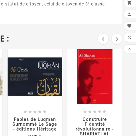

-statut de citoyen, celui de citoyen de 3° classe


E :




FAI


















Fables de Luqman
Construire
L
Surnommé Le Sage
l'identité
- éditions Héritage
révolutionnaire -
SHARIATI Ali
Prix