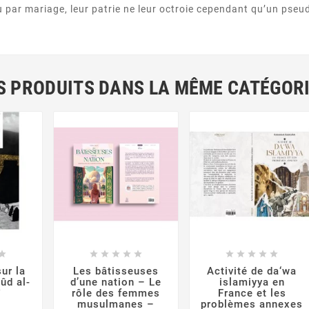
 par mariage, leur patrie ne leur octroie cependant qu’un pseudo
S PRODUITS DANS LA MÊME CATÉGORI




















sur la
Les bâtisseuses
Activité de da‘wa
ûd al-
d’une nation – Le
islamiyya en
î
rôle des femmes
France et les
musulmanes –
problèmes annexes
rix