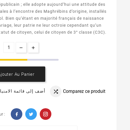
épublicain ; elle adopte aujourd’hui une attitude des
iales à l’encontre des Maghrébins d’origine, installés
ol. Bien qu’étant en majorité français de naissance
riage, leur patrie ne leur octroie cependant qu’un
atut de citoyen, celui de citoyen de 3° classe (C3C).
Ajouter Au Panier
Comparez ce produit
أضف إلى قائمة الامنيا

r :