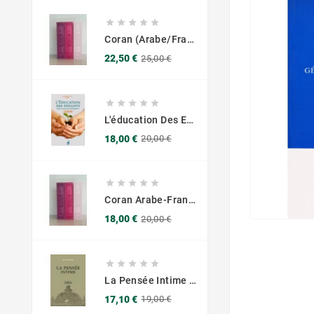





Coran (Arabe/Français) - Grand Format 17x25 - Couverture Daim - Pages Dorées
Prix
Prix
22,50 €
25,00 €
de
base





L'éducation Des Enfants Selon Les Principes Du Prophète Sws
Prix
Prix
18,00 €
20,00 €
de
base





Coran Arabe-Français – Traduction Officielle (14x20 Cm ) – Couverture Daim Luxees Dorées
Prix
Prix
18,00 €
20,00 €
de
base





La Pensée Intime - Ibn Al Jawzi - Éditions Chama (Al Azhar)
Prix
Prix
17,10 €
19,00 €
de