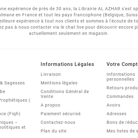
e expérience de près de 30 ans, la Librairie AL AZHAR s'est spé
usulmane en France et tout les pays francophone (Belgique, Suiss
eilleure expérience à tout nos clients et sommes à l'écoute de
 pas à nous contacter via le chat live pour découvrir encore p
actuellement seulement en magasin.
Informations Légales
Votre Compt
Livraison
Informations
personnelles
é & Sagesses
Mentions légales
Retours produ
abe
Conditions Général de
Vente
Commandes
Prophétiques (
A propos
Avoirs
ce (Fiqh)
Paiement sécurisé
Adresses
miques –
Contactez-nous
Bons de réduc
politiques et
Plan du site
Mes listes de 