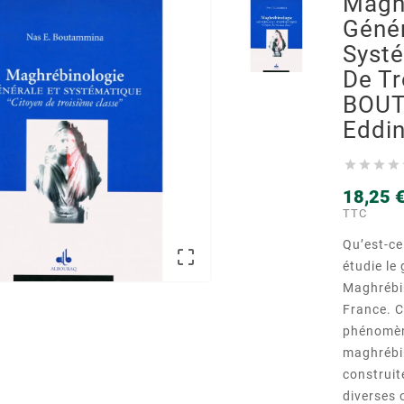
Magh
Génér
Systé
De Tr
BOUT
Eddi




18,25 
TTC
Qu’est-ce

étudie le
Maghrébin
France. C
phénomène
maghrébin
construit
diverses 