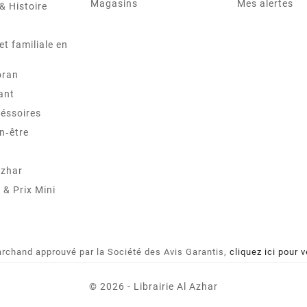
Magasins
Mes alertes
& Histoire
et familiale en
oran
ant
éssoires
n‑être
Azhar
& Prix Mini
rchand approuvé par la Société des Avis Garantis,
cliquez ici pour v
© 2026 - Librairie Al Azhar