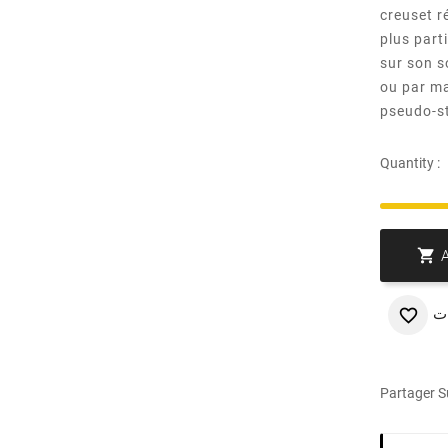
creuset r
plus part
sur son s
ou par ma
pseudo-st
Quantity :

ت

Partager Su