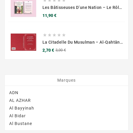





Les Bâtisseuses D’une Nation – Le Rôle Des Femmes Musulmanes – Muslim City
Prix
11,90 €





La Citadelle Du Musulman – Al‑Qahtânî – Éditions Al‑Azhar (français/arabe/phonétique)
Prix
Prix
2,70 €
3,00 €
de
base
Marques
ADN
AL AZHAR
Al Bayyinah
Al Bidar
Al Bustane