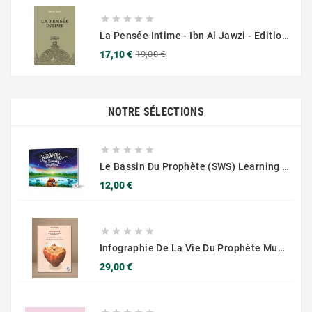





La Pensée Intime - Ibn Al Jawzi - Éditions Chama (Al Azhar)
Prix
Prix
17,10 €
19,00 €
de
base
NOTRE SÉLECTIONS





Le Bassin Du Prophète (SWS) Learning Roots
Prix
12,00 €





Infographie De La Vie Du Prophète Muhammad ﷺ – Biographie Illustrée
Prix
29,00 €