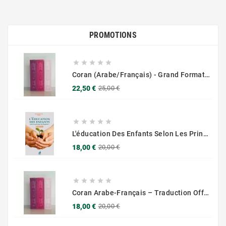
PROMOTIONS





Coran (Arabe/Français) - Grand Format 17x25 - Couverture Daim - Pages Dorées
Prix
Prix
22,50 €
25,00 €
de
base





L'éducation Des Enfants Selon Les Principes Du Prophète Sws
Prix
Prix
18,00 €
20,00 €
de
base





Coran Arabe-Français – Traduction Officielle (14x20 Cm ) – Couverture Daim Luxees Dorées
Prix
Prix
18,00 €
20,00 €
de
base