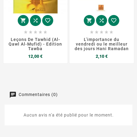
















Leçons De Tawhid (Al-
L’importance du
Qawl Al-Mufid) - Edition
vendredi ou le meilleur
Tawba
des jours Hani Ramadan
Prix
Prix
12,00 €
2,10 €
Commentaires (0)
Aucun avis n'a été publié pour le moment.