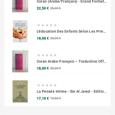
Coran (Arabe/Français) - Grand Format 17x25 - Couverture Daim - Pages Dorées
Prix
Prix
22,50 €
25,00 €
de
base





L'éducation Des Enfants Selon Les Principes Du Prophète Sws
Prix
Prix
18,00 €
20,00 €
de
base





Coran Arabe-Français – Traduction Officielle (14x20 Cm ) – Couverture Daim Luxees Dorées
Prix
Prix
18,00 €
20,00 €
de
base





La Pensée Intime - Ibn Al Jawzi - Éditions Chama (Al Azhar)
Prix
Prix
17,10 €
19,00 €
de
base