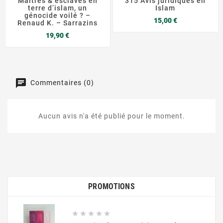
Maîtres & esclaves en
315 Avis juridiques en
terre d’islam, un
Islam
génocide voilé ? –
Prix
15,00 €
Renaud K. – Sarrazins
Prix
19,90 €
Commentaires (0)
Aucun avis n'a été publié pour le moment.
PROMOTIONS




