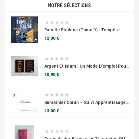
NOTRE SÉLECTIONS





Famille Foulane (Tome 9) : Tempête
Prix
12,00 €





Argent Et Islam : Un Mode D’emploi Pour Une Subsistance Bénie – Muslim City
Prix
10,90 €





Semainier Coran – Suivi Apprentissage & Révision
Prix
13,00 €





Coran Arabe-Français – Traduction Officielle (14x20 Cm ) – Couverture Daim Luxees Dorées