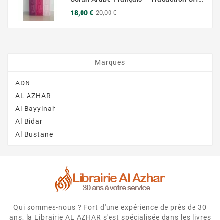
Prix
Prix
18,00 €
20,00 €
de
base
Marques
ADN
AL AZHAR
Al Bayyinah
Al Bidar
Al Bustane
Qui sommes-nous ? Fort d'une expérience de près de 30
ans, la Librairie AL AZHAR s'est spécialisée dans les livres