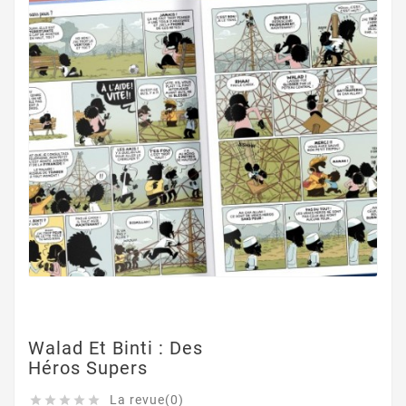
Walad Et Binti : Des
Héros Supers
La revue(0)




