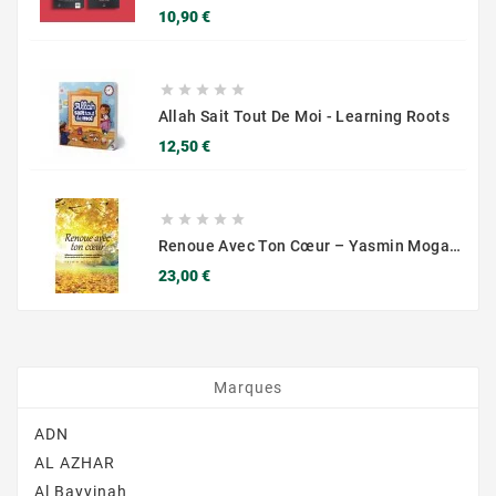
Prix
10,90 €





Allah Sait Tout De Moi - Learning Roots
Prix
12,50 €





Renoue Avec Ton Cœur – Yasmin Mogahed (spiritualité & Bien-Être Intérieur)
Prix
23,00 €
Marques
ADN
AL AZHAR
Al Bayyinah