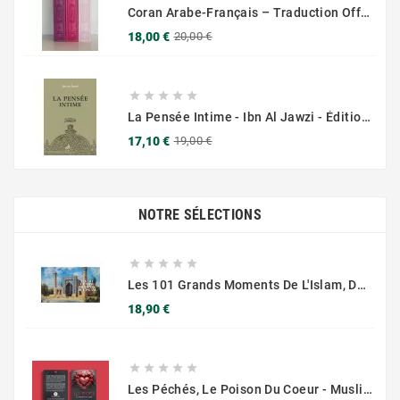
Coran Arabe-Français – Traduction Officielle (14x20 Cm ) – Couverture Daim Luxees Dorées
Prix
Prix
18,00 €
20,00 €
de
base





La Pensée Intime - Ibn Al Jawzi - Éditions Chama (Al Azhar)
Prix
Prix
17,10 €
19,00 €
de
base
NOTRE SÉLECTIONS





Les 101 Grands Moments De L'Islam, De Renaud K. Editions SARRAZINS
Prix
18,90 €





Les Péchés, Le Poison Du Coeur - Muslim City