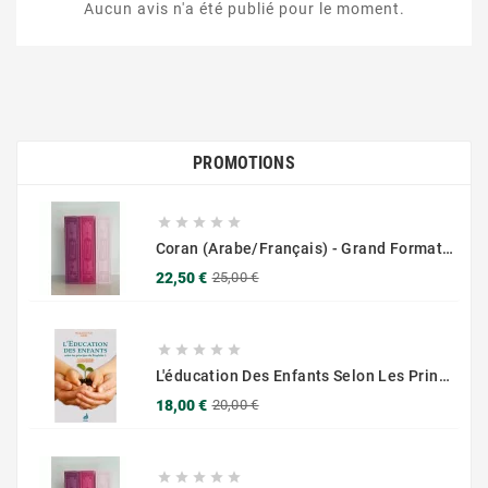
Aucun avis n'a été publié pour le moment.
PROMOTIONS





Coran (Arabe/Français) - Grand Format 17x25 - Couverture Daim - Pages Dorées
Prix
Prix
22,50 €
25,00 €
de
base





L'éducation Des Enfants Selon Les Principes Du Prophète Sws
Prix
Prix
18,00 €
20,00 €
de
base




