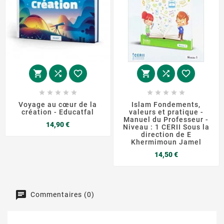
















Voyage au cœur de la
Islam Fondements,
création - Educatfal
valeurs et pratique -
Manuel du Professeur -
Prix
14,90 €
Niveau : 1 CERII Sous la
direction de E
Khermimoun Jamel
Prix
14,50 €
Commentaires (0)