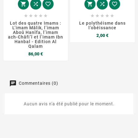
















Lot des quatre Imams :
Le polythéisme dans
L’imam Mâlik, l’imam
l’obéissance
Aboû Hanîfa, l’imam
Prix
2,00 €
ach-Châfi’î et l’imam Ibn
Hanbal - Edition Al
Qalam
Prix
86,00 €
Commentaires (0)
Aucun avis n'a été publié pour le moment.