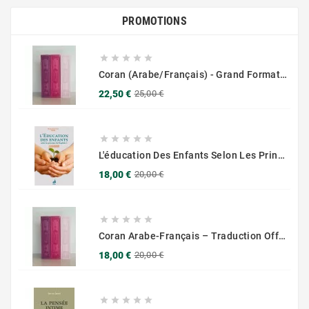
PROMOTIONS





Coran (Arabe/Français) - Grand Format 17x25 - Couverture Daim - Pages Dorées
Prix
Prix
22,50 €
25,00 €
de
base





L'éducation Des Enfants Selon Les Principes Du Prophète Sws
Prix
Prix
18,00 €
20,00 €
de
base





Coran Arabe-Français – Traduction Officielle (14x20 Cm ) – Couverture Daim Luxees Dorées
Prix
Prix
18,00 €
20,00 €
de
base




