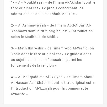
1-
«
Al-
Moukhtasar
» de l'imam
Al-Akhdarî
dont le
titre original est « Le précis concernant les
adorations selon le
madhhab
Malikite »
2-
« Al
Ashmâwiyyah
» de l'imam '
Abd-AlBârî
Al-
'Ashmawi
dont le titre original est « Introduction
selon le
Madhhab
de
Mâlik
»
3-
«
Matn
Ibn '
Ashir
» de l'imam 'Abd
Al-Wâhid
Ibn
'
Ashir
dont le titre original est « Le guide aidant
au sujet des choses nécessaires parmi les
fondements de la religion »
4-
« Al
Mouqaddima
Al '
Izziyah
» de l'imam Abou
Al-Hassan
Ash-Shâdhili
dont le titre original est «
l'introduction
Al-'Izziyah
pour la communauté
azharite
»