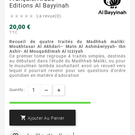
Editions Al Bayyinah
La revue(0)





20,00 €
TTC
R
ecueil
de quatre traités du
Madhhab
maliki:
Moukhtasar
Al
Akhdari
–
Matn
Al
Ashmâwiyyah
- Ibn
Ashir
- Al
Mouqaddimah
Al
Izziyah
Ce premier tome regroupe 4 traités simples, destinés
au débutant dans l'étude du
Madhhab
Maliki, ou pour
le musulman lambda souhaitant avoir un recueil vers
lequel il pourrait revenir pour ses questions d'ordre
quotidien en matière d'adoration
Quantity :

Ajouter Au Panier