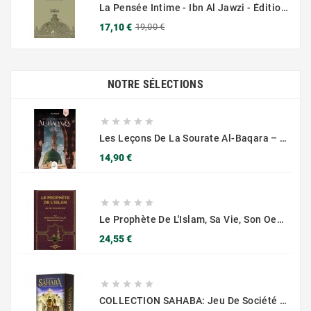
La Pensée Intime - Ibn Al Jawzi - Éditions Chama (Al Azhar)
Prix
Prix
17,10 €
19,00 €
de
base
NOTRE SÉLECTIONS





Les Leçons De La Sourate Al-Baqara – Anis Ahmad - MuslimCity
Prix
14,90 €





Le Prophète De L'Islam, Sa Vie, Son Oeuvre - Pr Hamidullah - Editions El Falah
Prix
24,55 €





COLLECTION SAHABA: Jeu De Société - Learning Roots