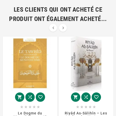
LES CLIENTS QUI ONT ACHETÉ CE
PRODUIT ONT ÉGALEMENT ACHETÉ...


















Le Dogme du
Riyâd As-Sâlihîn – Les