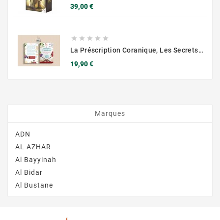
Prix
39,00 €





La Préscription Coranique, Les Secrets D'une Santé Optimale Selon Qur'an, La Sunna Et La Science - Muslim City
Prix
19,90 €
Marques
ADN
AL AZHAR
Al Bayyinah
Al Bidar
Al Bustane