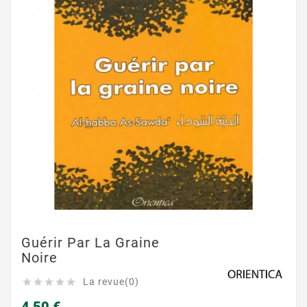
Guérir Par La Graine
Noire
La revue(0)





4,50 €