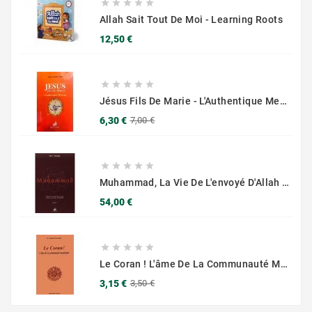





Allah Sait Tout De Moi - Learning Roots
Prix
12,50 €





Jésus Fils De Marie - L'Authentique Message - Éditions Chama (Al Azhar)
Prix
Prix
6,30 €
7,00 €
de
base





Muhammad, La Vie De L'envoyé D'Allah - T 1&2 - Ibn Ishaq - AlBouraq
Prix
54,00 €





Le Coran ! L'âme De La Communauté Musulmane - Editions Chama Al Azhar
Prix
Prix
3,15 €
3,50 €
de
base