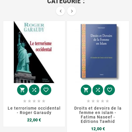
CATÉGORIE :


















Le terrorisme occidental
Droits et devoirs de la
- Roger Garaudy
femme en islam -
Fatima Naseef -
Prix
22,00 €
Editions Tawhid
Prix
12,00 €