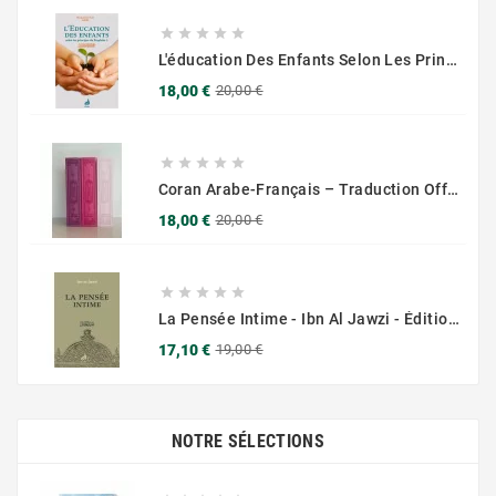





L'éducation Des Enfants Selon Les Principes Du Prophète Sws
Prix
Prix
18,00 €
20,00 €
de
base





Coran Arabe-Français – Traduction Officielle (14x20 Cm ) – Couverture Daim Luxees Dorées
Prix
Prix
18,00 €
20,00 €
de
base





La Pensée Intime - Ibn Al Jawzi - Éditions Chama (Al Azhar)
Prix
Prix
17,10 €
19,00 €
de
base
NOTRE SÉLECTIONS