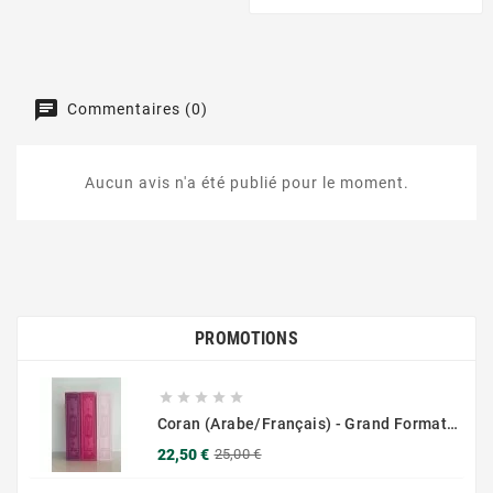
Commentaires (0)
Aucun avis n'a été publié pour le moment.
PROMOTIONS





Coran (Arabe/Français) - Grand Format 17x25 - Couverture Daim - Pages Dorées
Prix
Prix
22,50 €
25,00 €
de
base