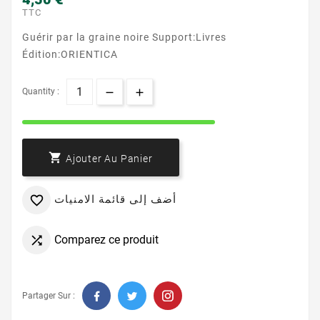
TTC
Guérir par la graine noire Support:Livres
Édition:ORIENTICA
Quantity :

Ajouter Au Panier
أضف إلى قائمة الامنيات

Comparez ce produit

Partager Sur :