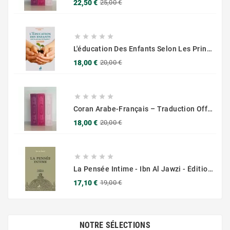
Prix
Prix
22,50 €
25,00 €
de
base





L'éducation Des Enfants Selon Les Principes Du Prophète Sws
Prix
Prix
18,00 €
20,00 €
de
base





Coran Arabe-Français – Traduction Officielle (14x20 Cm ) – Couverture Daim Luxees Dorées
Prix
Prix
18,00 €
20,00 €
de
base





La Pensée Intime - Ibn Al Jawzi - Éditions Chama (Al Azhar)
Prix
Prix
17,10 €
19,00 €
de
base
NOTRE SÉLECTIONS