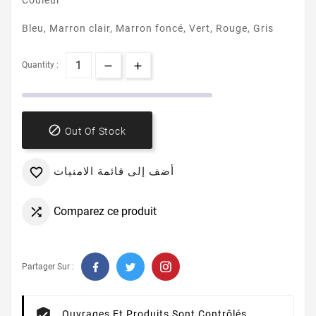
Couleur
Bleu, Marron clair, Marron foncé, Vert, Rouge, Gris
Quantity :

Out Of Stock
أضف إلى قائمة الامنيات

Comparez ce produit

Partager Sur :
Ouvrages Et Produits Sont Contrôlés