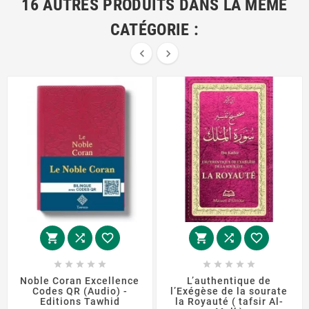
16 AUTRES PRODUITS DANS LA MÊME
CATÉGORIE :


















Noble Coran Excellence
L’authentique de
Codes QR (Audio) -
l’Exégèse de la sourate
Editions Tawhid
la Royauté ( tafsir Al-