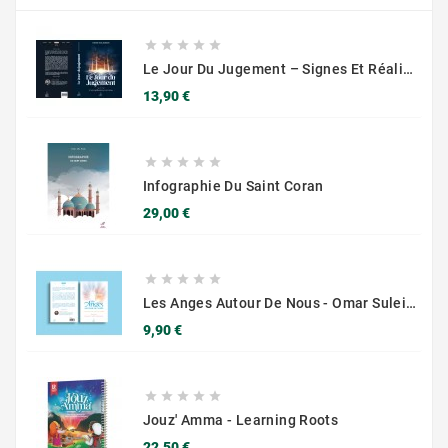





Le Jour Du Jugement – Signes Et Réalités De L’Au-Delà – Muslim City
Prix
13,90 €





Infographie Du Saint Coran
Prix
29,00 €





Les Anges Autour De Nous - Omar Suleiman - Muslim City
Prix
9,90 €





Jouz' Amma - Learning Roots
Prix
22,50 €