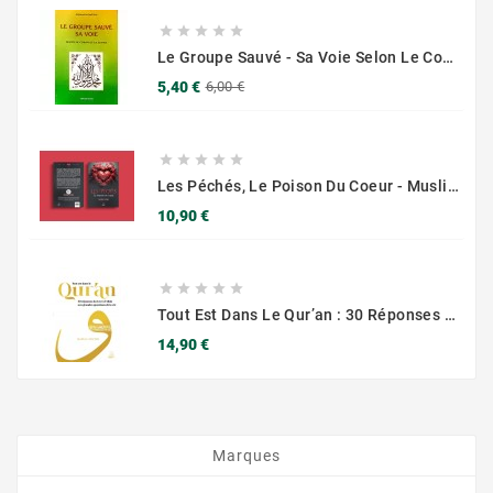





Le Groupe Sauvé - Sa Voie Selon Le Coran Et La Sunna - Éditions Chama (Al Azhar)
Prix
Prix
5,40 €
6,00 €
de
base





Les Péchés, Le Poison Du Coeur - Muslim City
Prix
10,90 €





Tout Est Dans Le Qur’an : 30 Réponses Du Livre D’Allah Aux Grandes Questions De La Vie - Haifaa Younis - MuslimCity
Prix
14,90 €
Marques