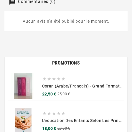
Commentaires (0)
Aucun avis n'a été publié pour le moment.
PROMOTIONS





Coran (Arabe/Français) - Grand Format 17x25 - Couverture Daim - Pages Dorées
Prix
Prix
22,50 €
25,00 €
de
base





L'éducation Des Enfants Selon Les Principes Du Prophète Sws
Prix
Prix
18,00 €
20,00 €