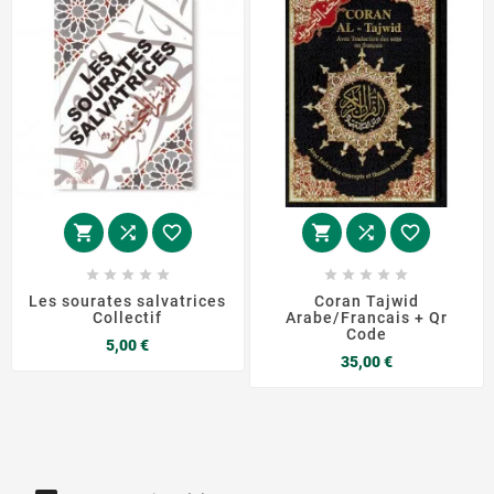
















Les sourates salvatrices
Coran Tajwid
Collectif
Arabe/Francais + Qr
Code
Prix
5,00 €
Prix
35,00 €