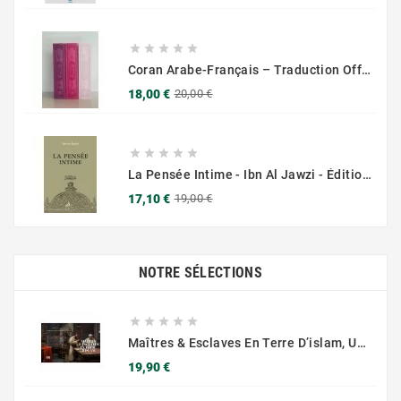
de
base





Coran Arabe-Français – Traduction Officielle (14x20 Cm ) – Couverture Daim Luxees Dorées
Prix
Prix
18,00 €
20,00 €
de
base





La Pensée Intime - Ibn Al Jawzi - Éditions Chama (Al Azhar)
Prix
Prix
17,10 €
19,00 €
de
base
NOTRE SÉLECTIONS





Maîtres & Esclaves En Terre D’islam, Un Génocide Voilé ? – Renaud K. – Sarrazins
Prix
19,90 €