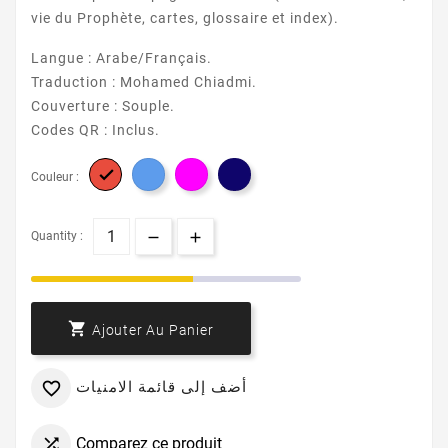
vie du Prophète, cartes, glossaire et index).
Langue : Arabe/Français.
Traduction : Mohamed Chiadmi.
Couverture : Souple.
Codes QR : Inclus.

Couleur :
Quantity :

Ajouter Au Panier
أضف إلى قائمة الامنيات

Comparez ce produit
