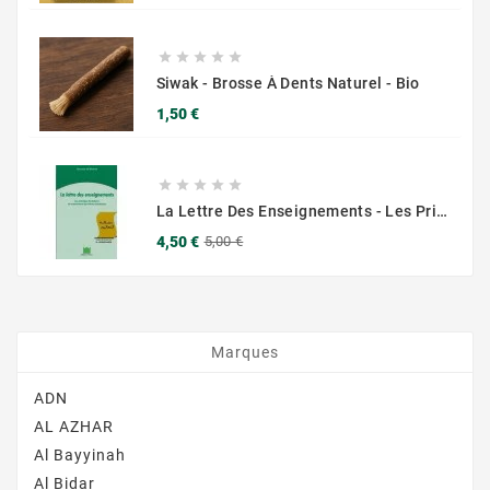





Siwak - Brosse À Dents Naturel - Bio
Prix
1,50 €





La Lettre Des Enseignements - Les Principes Fondateurs Des Frères Musulmans - Hassan Al Banna - Chama Al Azhar
Prix
Prix
4,50 €
5,00 €
de
base
Marques
ADN
AL AZHAR
Al Bayyinah
Al Bidar