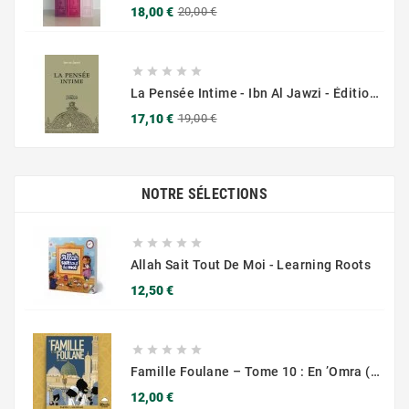
Prix
Prix
18,00 €
20,00 €
de
base





La Pensée Intime - Ibn Al Jawzi - Éditions Chama (Al Azhar)
Prix
Prix
17,10 €
19,00 €
de
base
NOTRE SÉLECTIONS





Allah Sait Tout De Moi - Learning Roots
Prix
12,50 €





Famille Foulane – Tome 10 : En ’Omra (Partie 1 : Madinah)
Prix
12,00 €