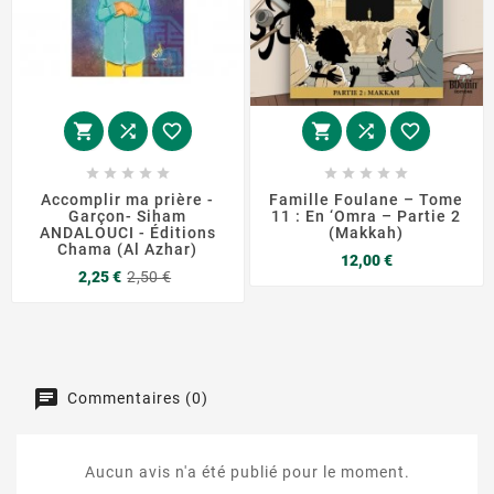
















Accomplir ma prière -
Famille Foulane – Tome
Garçon- Siham
11 : En ‘Omra – Partie 2
ANDALOUCI - Éditions
(Makkah)
Chama (Al Azhar)
Prix
12,00 €
Prix
Prix
2,25 €
2,50 €
de
base
Commentaires (0)
Aucun avis n'a été publié pour le moment.