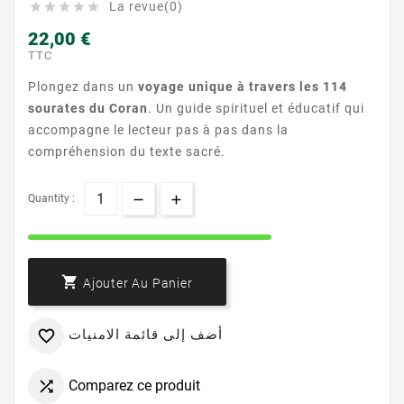
La revue(0)





22,00 €
TTC
Plongez dans un
voyage unique à travers les 114
sourates du Coran
. Un guide spirituel et éducatif qui
accompagne le lecteur pas à pas dans la
compréhension du texte sacré.
Quantity :

Ajouter Au Panier
أضف إلى قائمة الامنيات

Comparez ce produit
