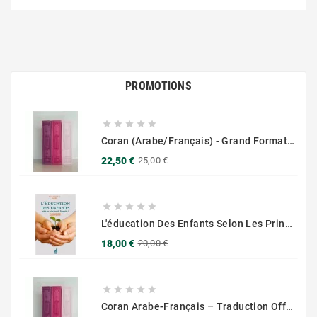
PROMOTIONS





Coran (Arabe/Français) - Grand Format 17x25 - Couverture Daim - Pages Dorées
Prix
Prix
22,50 €
25,00 €
de
base





L'éducation Des Enfants Selon Les Principes Du Prophète Sws
Prix
Prix
18,00 €
20,00 €
de
base





Coran Arabe-Français – Traduction Officielle (14x20 Cm ) – Couverture Daim Luxees Dorées