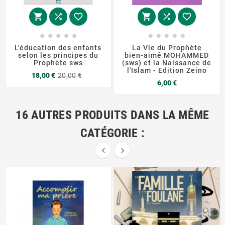
















L'éducation des enfants
La Vie du Prophète
selon les principes du
bien-aimé MOHAMMED
Prophète sws
(sws) et la Naissance de
l'Islam - Edition Zeino
Prix
Prix
18,00 €
20,00 €
Prix
de
6,00 €
base
16 AUTRES PRODUITS DANS LA MÊME
CATÉGORIE :

