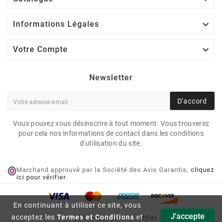

Informations Légales

Votre Compte
Newsletter
D'accord
Vous pouvez vous désinscrire à tout moment. Vous trouverez
pour cela nos informations de contact dans les conditions
d'utilisation du site.
Marchand approuvé par la Société des Avis Garantis,
cliquez
ici pour vérifier
.
VOYAGES EN COMPAGNIE
DES 114 SOURATES DU
En continuant à utiliser ce site, vous
CORAN - FARID OUYALIZE -
J'accepte
acceptez les
Termes et Conditions
et
© 2026 - Librairie Al Azhar
SANA