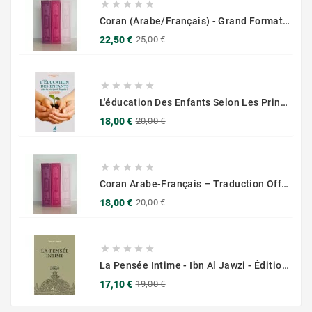





Coran (Arabe/Français) - Grand Format 17x25 - Couverture Daim - Pages Dorées
Prix
Prix
22,50 €
25,00 €
de
base





L'éducation Des Enfants Selon Les Principes Du Prophète Sws
Prix
Prix
18,00 €
20,00 €
de
base





Coran Arabe-Français – Traduction Officielle (14x20 Cm ) – Couverture Daim Luxees Dorées
Prix
Prix
18,00 €
20,00 €
de
base





La Pensée Intime - Ibn Al Jawzi - Éditions Chama (Al Azhar)
Prix
Prix
17,10 €
19,00 €
de
base