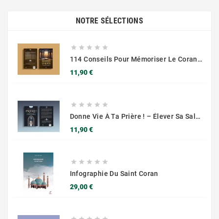
NOTRE SÉLECTIONS





114 Conseils Pour Mémoriser Le Coran, Un Mode D'emploi Pour Devenir Un Compagnon Du Qur'an - Muslim City
Prix
11,90 €





Donne Vie À Ta Prière ! – Élever Sa Salât Au Niveau Supérieur – Muslim City
Prix
11,90 €





Infographie Du Saint Coran
Prix
29,00 €




