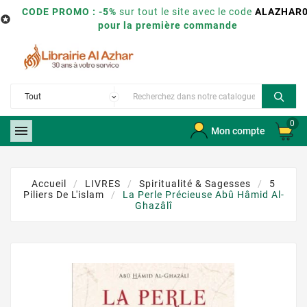
CODE PROMO : -5%
sur tout le site avec le code
ALAZHAR

pour la première commande
0

Mon compte
Accueil
LIVRES
Spiritualité & Sagesses
5
Piliers De L'islam
La Perle Précieuse Abû Hâmid Al-
Ghazâlî