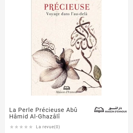
La Perle Précieuse Abû
Hâmid Al-Ghazâlî
La revue(0)




