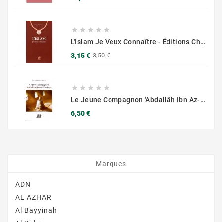





L'Islam Je Veux Connaître - Éditions Chama (Al Azhar)
Prix
Prix
3,15 €
3,50 €
de
base





Le Jeune Compagnon 'Abdallâh Ibn Az-Zoubayr - Éditions Chama (Al Azhar)
Prix
6,50 €
Marques
ADN
AL AZHAR
Al Bayyinah