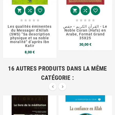
















Les qualités éminentes
القرآن الكريم - حفص - Le
du Messager d'Allah
Noble Coran (Hafs) en
(SWS) "Sa description
Arabe, Format Grand
physique et sa noble
35X25
moralité" d’après Ibn
Prix
30,00 €
Katir
Prix
8,00 €
16 AUTRES PRODUITS DANS LA MÊME
CATÉGORIE :

