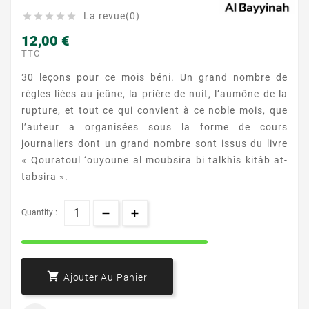
La revue(0)





12,00 €
TTC
30 leçons pour ce mois béni.
Un grand nombre de
règles liées au jeûne, la prière de nuit, l’aumône de la
rupture, et tout ce qui convient à ce noble mois, que
l’auteur a organisées sous la forme
de cours
journaliers dont un grand nombre
sont
issus
du livre
«
Qouratoul
‘
ouyoune
al
moubsira
bi
talkhîs
kitâb
at-
tabsira
»
.
Quantity :

Ajouter Au Panier