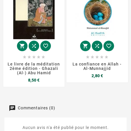
















Le livre de la méditation
La confiance en Allah -
2ème édition - Ghazali
Al-Munnajjid
(Al-) Abu Hamid
Prix
2,80 €
Prix
8,50 €
Commentaires (0)
Aucun avis n'a été publié pour le moment.