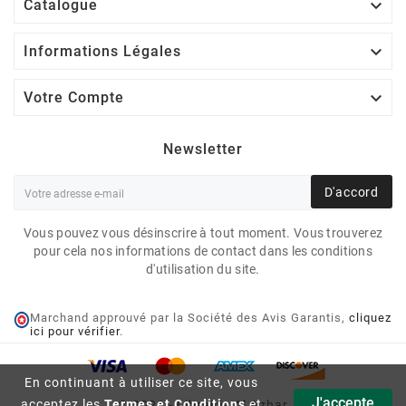

Catalogue

Informations Légales

Votre Compte
Newsletter
D'accord
Vous pouvez vous désinscrire à tout moment. Vous trouverez
pour cela nos informations de contact dans les conditions
d'utilisation du site.
Marchand approuvé par la Société des Avis Garantis,
cliquez
ici pour vérifier
.
LES ASSISES DU MOIS DE
En continuant à utiliser ce site, vous
RAMADAN, DE MOHAMMED
J'accepte
acceptez les
Termes et Conditions
et
© 2026 - Librairie Al Azhar