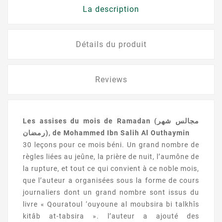
La description
Détails du produit
Reviews
Les assises du mois de Ramadan (مجالس شهر
رمضان), de Mohammed Ibn Salih Al Outhaymin
30 leçons pour ce mois béni.
Un grand nombre de
règles liées au jeûne, la prière de nuit, l’aumône de
la rupture, et tout ce qui convient à ce noble mois,
que l’auteur a organisées sous la forme
de cours
journaliers dont un grand nombre
sont
issus
du
livre «
Qouratoul
‘
ouyoune
al
moubsira
bi
talkhîs
kitâb
at-tabsira
».
l
’auteur a ajouté des