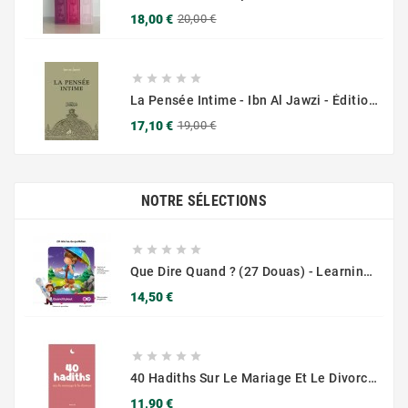
Prix
Prix
18,00 €
20,00 €
de
base





La Pensée Intime - Ibn Al Jawzi - Éditions Chama (Al Azhar)
Prix
Prix
17,10 €
19,00 €
de
base
NOTRE SÉLECTIONS





Que Dire Quand ? (27 Douas) - Learning Root
Prix
14,50 €





40 Hadiths Sur Le Mariage Et Le Divorce - Anissa
Prix
11,90 €