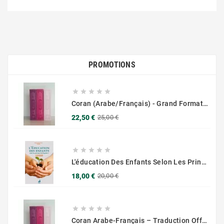
PROMOTIONS





Coran (Arabe/Français) - Grand Format 17x25 - Couverture Daim - Pages Dorées
Prix
Prix
22,50 €
25,00 €
de
base





L'éducation Des Enfants Selon Les Principes Du Prophète Sws
Prix
Prix
18,00 €
20,00 €
de
base





Coran Arabe-Français – Traduction Officielle (14x20 Cm ) – Couverture Daim Luxees Dorées